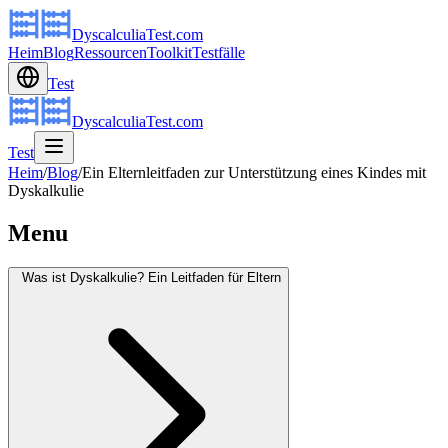
DyscalculiaTest.com
Heim
Blog
Ressourcen
Toolkit
Testfälle
Test
DyscalculiaTest.com
Test
Heim
/
Blog
/
Ein Elternleitfaden zur Unterstützung eines Kindes mit
Dyskalkulie
Menu
Was ist Dyskalkulie? Ein Leitfaden für Eltern