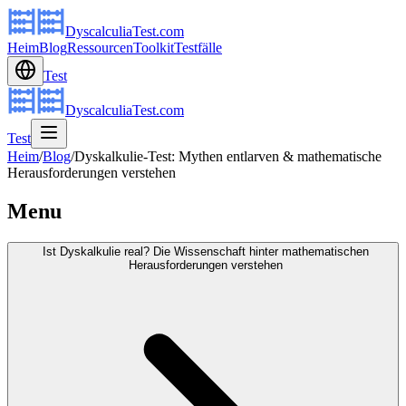
DyscalculiaTest.com
Heim
Blog
Ressourcen
Toolkit
Testfälle
Test
DyscalculiaTest.com
Test
Heim
/
Blog
/
Dyskalkulie-Test: Mythen entlarven & mathematische
Herausforderungen verstehen
Menu
Ist Dyskalkulie real? Die Wissenschaft hinter mathematischen
Herausforderungen verstehen