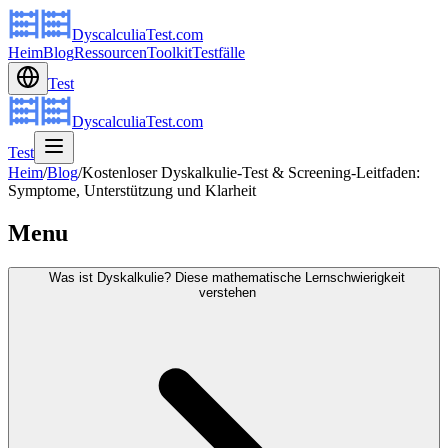
DyscalculiaTest.com
Heim
Blog
Ressourcen
Toolkit
Testfälle
Test
DyscalculiaTest.com
Test
Heim
/
Blog
/
Kostenloser Dyskalkulie-Test & Screening-Leitfaden:
Symptome, Unterstützung und Klarheit
Menu
Was ist Dyskalkulie? Diese mathematische Lernschwierigkeit
verstehen