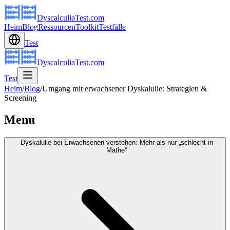
DyscalculiaTest.com
Heim
Blog
Ressourcen
Toolkit
Testfälle
Test
DyscalculiaTest.com
Test
Heim
/
Blog
/
Umgang mit erwachsener Dyskalulie: Strategien &
Screening
Menu
Dyskalulie bei Erwachsenen verstehen: Mehr als nur „schlecht in
Mathe“