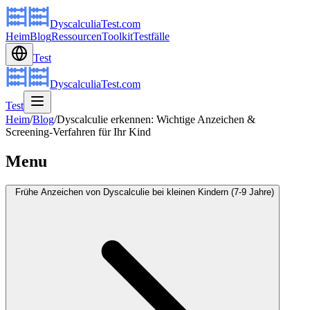
DyscalculiaTest.com
Heim
Blog
Ressourcen
Toolkit
Testfälle
Test
DyscalculiaTest.com
Test
Heim
/
Blog
/
Dyscalculie erkennen: Wichtige Anzeichen &
Screening-Verfahren für Ihr Kind
Menu
Frühe Anzeichen von Dyscalculie bei kleinen Kindern (7-9 Jahre)