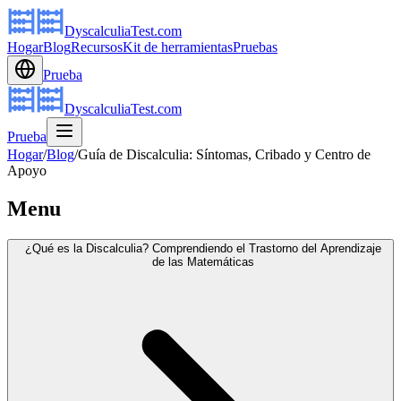
DyscalculiaTest.com
Hogar
Blog
Recursos
Kit de herramientas
Pruebas
Prueba
DyscalculiaTest.com
Prueba
Hogar
/
Blog
/
Guía de Discalculia: Síntomas, Cribado y Centro de
Apoyo
Menu
¿Qué es la Discalculia? Comprendiendo el Trastorno del Aprendizaje
de las Matemáticas