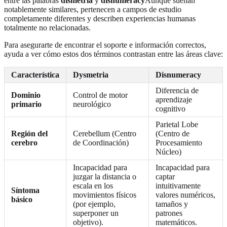
entre las palabras
dismetria
y
disnumeracy
Aunque suenan
notablemente similares, pertenecen a campos de estudio
completamente diferentes y describen experiencias humanas
totalmente no relacionadas.
Para asegurarte de encontrar el soporte e información correctos,
ayuda a ver cómo estos dos términos contrastan entre las áreas clave:
Característica
Dysmetria
Disnumeracy
Diferencia de
Dominio
Control de motor
aprendizaje
primario
neurológico
cognitivo
Parietal Lobe
Región del
Cerebellum (Centro
(Centro de
cerebro
de Coordinación)
Procesamiento
Núcleo)
Incapacidad para
Incapacidad para
juzgar la distancia o
captar
escala en los
intuitivamente
Síntoma
movimientos físicos
valores numéricos,
básico
(por ejemplo,
tamaños y
superponer un
patrones
objetivo).
matemáticos.