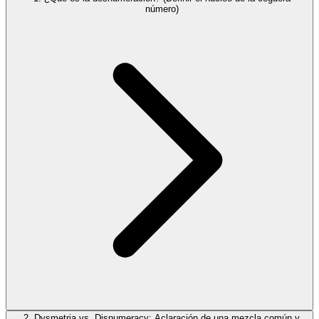
número)
2. Dysmetria vs. Disnumeracy: Aclaración de una mezcla común y