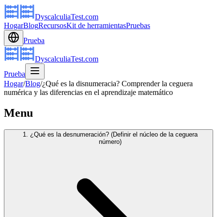
DyscalculiaTest.com
Hogar
Blog
Recursos
Kit de herramientas
Pruebas
Prueba
DyscalculiaTest.com
Prueba
Hogar
/
Blog
/
¿Qué es la disnumeracia? Comprender la ceguera
numérica y las diferencias en el aprendizaje matemático
Menu
1. ¿Qué es la desnumeración? (Definir el núcleo de la ceguera
número)