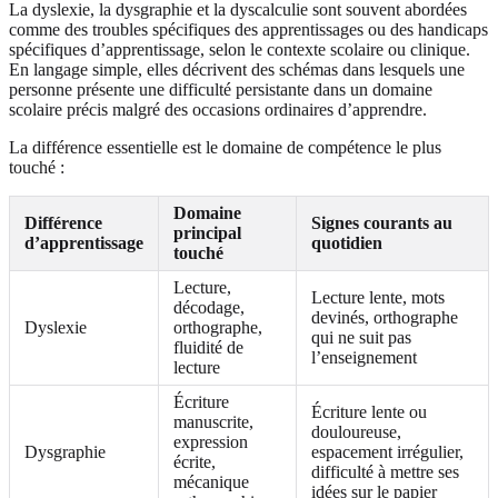
La dyslexie, la dysgraphie et la dyscalculie sont souvent abordées
comme des troubles spécifiques des apprentissages ou des handicaps
spécifiques d’apprentissage, selon le contexte scolaire ou clinique.
En langage simple, elles décrivent des schémas dans lesquels une
personne présente une difficulté persistante dans un domaine
scolaire précis malgré des occasions ordinaires d’apprendre.
La différence essentielle est le domaine de compétence le plus
touché :
Domaine
Différence
Signes courants au
principal
d’apprentissage
quotidien
touché
Lecture,
Lecture lente, mots
décodage,
devinés, orthographe
Dyslexie
orthographe,
qui ne suit pas
fluidité de
l’enseignement
lecture
Écriture
Écriture lente ou
manuscrite,
douloureuse,
expression
Dysgraphie
espacement irrégulier,
écrite,
difficulté à mettre ses
mécanique
idées sur le papier