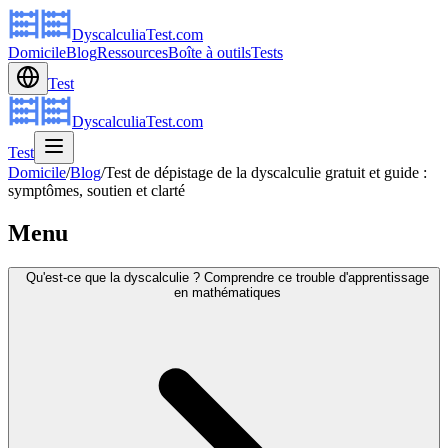
DyscalculiaTest.com
Domicile
Blog
Ressources
Boîte à outils
Tests
Test
DyscalculiaTest.com
Test
Domicile
/
Blog
/
Test de dépistage de la dyscalculie gratuit et guide :
symptômes, soutien et clarté
Menu
Qu'est-ce que la dyscalculie ? Comprendre ce trouble d'apprentissage
en mathématiques