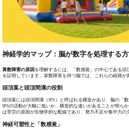
神経学的マップ：脳が数字を処理する方
算数障害の原因
を理解するには、「数感覚」の中心である頭
を証明しています。算数障害を持つ脳では、これらの経路が
頭頂葉と頭頂間溝の役割
頭頂葉には頭頂間溝（IPS）と呼ばれる構造があり、脳の「
IPSの活動が大幅に低いか、構造的な違いがあることが明ら
は苦労の原因が生物学的な配線であり、努力不足や集中力の
神経可塑性と「数感覚」