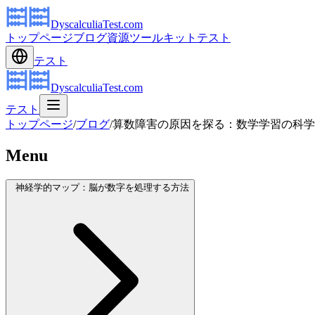
DyscalculiaTest.com
トップページ
ブログ
資源
ツールキット
テスト
テスト
DyscalculiaTest.com
テスト
トップページ
/
ブログ
/
算数障害の原因を探る：数学学習の科学
Menu
神経学的マップ：脳が数字を処理する方法