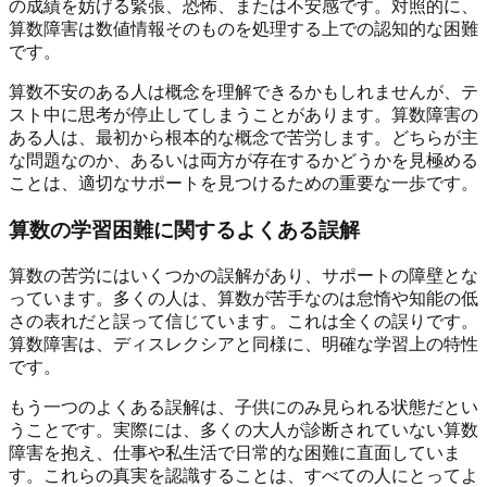
の成績を妨げる緊張、恐怖、または不安感です。対照的に、
算数障害は数値情報そのものを処理する上での認知的な困難
です。
算数不安のある人は概念を理解できるかもしれませんが、テ
スト中に思考が停止してしまうことがあります。算数障害の
ある人は、最初から根本的な概念で苦労します。どちらが主
な問題なのか、あるいは両方が存在するかどうかを見極める
ことは、適切なサポートを見つけるための重要な一歩です。
算数の学習困難に関するよくある誤解
算数の苦労にはいくつかの誤解があり、サポートの障壁とな
っています。多くの人は、算数が苦手なのは怠惰や知能の低
さの表れだと誤って信じています。これは全くの誤りです。
算数障害は、ディスレクシアと同様に、明確な学習上の特性
です。
もう一つのよくある誤解は、子供にのみ見られる状態だとい
うことです。実際には、多くの大人が診断されていない算数
障害を抱え、仕事や私生活で日常的な困難に直面していま
す。これらの真実を認識することは、すべての人にとってよ