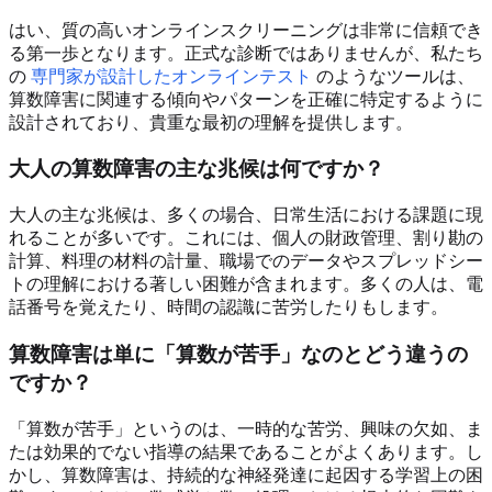
はい、質の高いオンラインスクリーニングは非常に信頼でき
る第一歩となります。正式な診断ではありませんが、私たち
の
専門家が設計したオンラインテスト
のようなツールは、
算数障害に関連する傾向やパターンを正確に特定するように
設計されており、貴重な最初の理解を提供します。
大人の算数障害の主な兆候は何ですか？
大人の主な兆候は、多くの場合、日常生活における課題に現
れることが多いです。これには、個人の財政管理、割り勘の
計算、料理の材料の計量、職場でのデータやスプレッドシー
トの理解における著しい困難が含まれます。多くの人は、電
話番号を覚えたり、時間の認識に苦労したりもします。
算数障害は単に「算数が苦手」なのとどう違うの
ですか？
「算数が苦手」というのは、一時的な苦労、興味の欠如、ま
たは効果的でない指導の結果であることがよくあります。し
かし、算数障害は、持続的な神経発達に起因する学習上の困