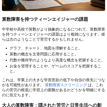
算数障害を持つティーンエイジャーの課題
中学校や高校で算数がより抽象的になるにつれて、算数障害
を持つティーンエイジャーの課題はより複雑になります。彼
らは次のようなことで苦労するかもしれません。
グラフ、チャート、地図を理解すること。
算数の概念を文章問題に応用すること。
代数や幾何学のようなより高度な概念を把握すること。
お金を管理することや、ゲームのスコアを把握するこ
と。
これは、学業上の大きな学習意欲の低下や自信の喪失につな
がる可能性があります。
算数障害スクリーニング
は、これ
らの苦労の根底に学習上の困難があるかどうかを明確にする
のに役立ちます。
大人の算数障害：隠された苦労と日常生活への影