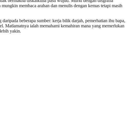
ak bermakna diskalkulia pasti wujud. Murid dengan disgrafia
lia mungkin membaca arahan dan menulis dengan kemas tetapi masih
g daripada beberapa sumber: kerja bilik darjah, pemerhatian ibu bapa,
label. Matlamatnya ialah memahami kemahiran mana yang memerlukan
ebih yakin.