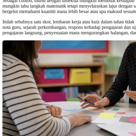
Sebagai contoh, murid dengan disleksia mungkin membuat kesilapan 
mungkin tahu langkah matematik tetapi menyelaraskan lajur dengan s
bergelut memahami kuantiti mana lebih besar atau apa maksud sesuatu
Inilah sebabnya satu skor, lembaran kerja atau kuiz dalam talian tida
nota guru, sejarah perkembangan, respons terhadap pengajaran dan 
pengajaran langsung, penyesuaian mana mengurangkan halangan, dan