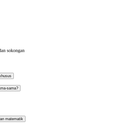
n dan sokongan
 khusus
rsama-sama?
ran matematik