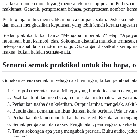
Tiada satu punca mudah yang menerangkan setiap pelajar. Perbezaa
maklumat. Genetik, pemprosesan bahasa, pemprosesan nombor, kemahi
Penting juga untuk memisahkan punca daripada salah. Disleksia bukan
dan masih menghasilkan keputusan yang lebih lemah kerana tugasan 
Soalan praktikal bukan hanya “Mengapa ini berlaku?” tetapi “Apa ya
hubungan bunyi-simbol jelas. Sokongan disgrafia mungkin termasuk pen
pekerjaan apabila isu motor menonjol. Sokongan diskalkulia sering me
makna, bukan hafalan semata-mata.
Senarai semak praktikal untuk ibu bapa, 
Gunakan senarai semak ini sebagai alat renungan, bukan pembuat labe
Cari pola merentas masa. Minggu yang buruk tidak sama dengan
Pisahkan tuntutan membaca, menulis dan matematik. Tanya sama a
Perhatikan usaha dan keletihan. Output lambat, mengelak, saki
Bandingkan pemahaman lisan dengan kerja bertulis. Pelajar yan
Perhatikan deria nombor, bukan hanya gred. Kesukaran mengang
Semak pengajaran dan akses. Penglihatan, pendengaran, kehadi
Tanya sokongan apa yang mengubah prestasi. Buku audio, jadua
penting.