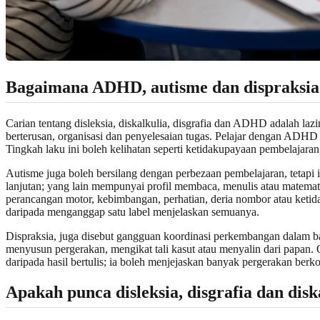
Bagaimana ADHD, autisme dan dispraksi
Carian tentang disleksia, diskalkulia, disgrafia dan ADHD adalah laz
berterusan, organisasi dan penyelesaian tugas. Pelajar dengan ADHD 
Tingkah laku ini boleh kelihatan seperti ketidakupayaan pembelajaran
Autisme juga boleh bersilang dengan perbezaan pembelajaran, tetapi
lanjutan; yang lain mempunyai profil membaca, menulis atau matemati
perancangan motor, kebimbangan, perhatian, deria nombor atau keti
daripada menganggap satu label menjelaskan semuanya.
Dispraksia, juga disebut gangguan koordinasi perkembangan dalam b
menyusun pergerakan, mengikat tali kasut atau menyalin dari papan. Ol
daripada hasil bertulis; ia boleh menjejaskan banyak pergerakan berko
Apakah punca disleksia, disgrafia dan disk