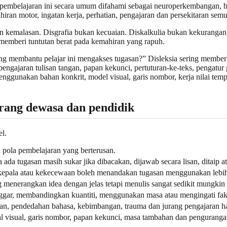
n pembelajaran ini secara umum difahami sebagai neuroperkembangan,
ran motor, ingatan kerja, perhatian, pengajaran dan persekitaran se
 kemalasan. Disgrafia bukan kecuaian. Diskalkulia bukan kekurangan u
memberi tuntutan berat pada kemahiran yang rapuh.
ng membantu pelajar ini mengakses tugasan?” Disleksia sering memberi
gajaran tulisan tangan, papan kekunci, pertuturan-ke-teks, pengatur gra
nggunakan bahan konkrit, model visual, garis nombor, kerja nilai temp
orang dewasa dan pendidik
l.
 pola pembelajaran yang berterusan.
da tugasan masih sukar jika dibacakan, dijawab secara lisan, ditaip a
t kepala atau kekecewaan boleh menandakan tugasan menggunakan lebih
g menerangkan idea dengan jelas tetapi menulis sangat sedikit mungki
gar, membandingkan kuantiti, menggunakan masa atau mengingati fakta
ran, pendedahan bahasa, kebimbangan, trauma dan jurang pengajaran 
l visual, garis nombor, papan kekunci, masa tambahan dan penguran