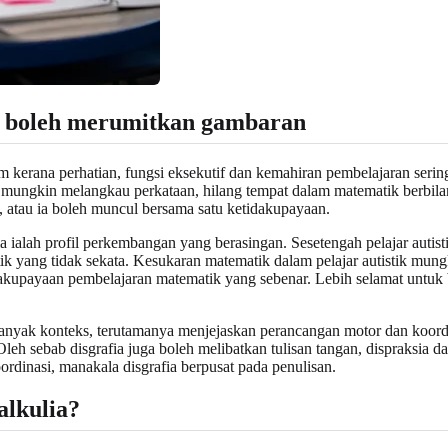
a boleh merumitkan gambaran
im kerana perhatian, fungsi eksekutif dan kemahiran pembelajaran seri
mungkin melangkau perkataan, hilang tempat dalam matematik berbilang
, atau ia boleh muncul bersama satu ketidakupayaan.
 ia ialah profil perkembangan yang berasingan. Sesetengah pelajar au
k yang tidak sekata. Kesukaran matematik dalam pelajar autistik mung
dakupayaan pembelajaran matematik yang sebenar. Lebih selamat untuk
anyak konteks, terutamanya menjejaskan perancangan motor dan koordi
eh sebab disgrafia juga boleh melibatkan tulisan tangan, dispraksia dan
ordinasi, manakala disgrafia berpusat pada penulisan.
alkulia?