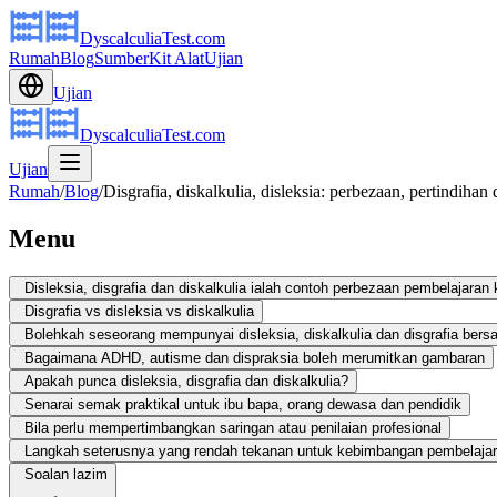
DyscalculiaTest.com
Rumah
Blog
Sumber
Kit Alat
Ujian
Ujian
DyscalculiaTest.com
Ujian
Rumah
/
Blog
/
Disgrafia, diskalkulia, disleksia: perbezaan, pertindiha
Menu
Disleksia, disgrafia dan diskalkulia ialah contoh perbezaan pembelajaran
Disgrafia vs disleksia vs diskalkulia
Bolehkah seseorang mempunyai disleksia, diskalkulia dan disgrafia be
Bagaimana ADHD, autisme dan dispraksia boleh merumitkan gambaran
Apakah punca disleksia, disgrafia dan diskalkulia?
Senarai semak praktikal untuk ibu bapa, orang dewasa dan pendidik
Bila perlu mempertimbangkan saringan atau penilaian profesional
Langkah seterusnya yang rendah tekanan untuk kebimbangan pembelaja
Soalan lazim