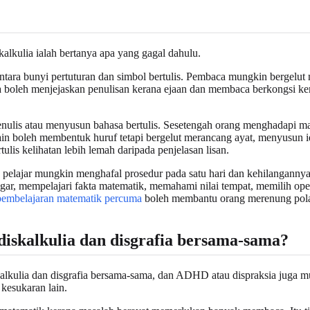
alkulia ialah bertanya apa yang gagal dahulu.
ntara bunyi pertuturan dan simbol bertulis. Pembaca mungkin bergelut
a boleh menjejaskan penulisan kerana ejaan dan membaca berkongsi ke
nulis atau menyusun bahasa bertulis. Sesetengah orang menghadapi masa
 lain boleh membentuk huruf tetapi bergelut merancang ayat, menyusun
lis kelihatan lebih lemah daripada penjelasan lisan.
pelajar mungkin menghafal prosedur pada satu hari dan kehilangannya 
ar, mempelajari fakta matematik, memahami nilai tempat, memilih op
 pembelajaran matematik percuma
boleh membantu orang merenung pola
diskalkulia dan disgrafia bersama-sama?
lkulia dan disgrafia bersama-sama, dan ADHD atau dispraksia juga mu
kesukaran lain.