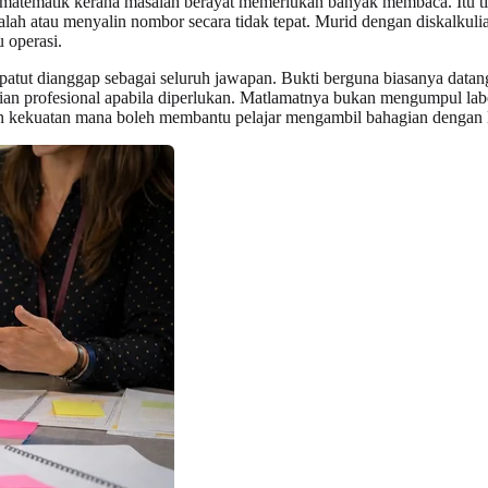
matematik kerana masalah berayat memerlukan banyak membaca. Itu tid
alah atau menyalin nombor secara tidak tepat. Murid dengan diskalku
 operasi.
k patut dianggap sebagai seluruh jawapan. Bukti berguna biasanya datan
ujian profesional apabila diperlukan. Matlamatnya bukan mengumpul 
 kekuatan mana boleh membantu pelajar mengambil bahagian dengan l