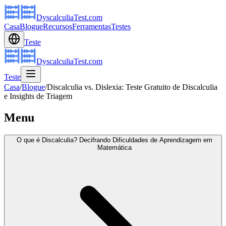
DyscalculiaTest.com
Casa
Blogue
Recursos
Ferramentas
Testes
Teste
DyscalculiaTest.com
Teste
Casa
/
Blogue
/
Discalculia vs. Dislexia: Teste Gratuito de Discalculia
e Insights de Triagem
Menu
O que é Discalculia? Decifrando Dificuldades de Aprendizagem em
Matemática