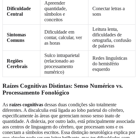
Apreender
Dificuldade
quantidade,
Conectar letras a
Central
símbolos e
sons
conceitos
Leitura lenta,
Dificuldade em
Sintomas
dificuldades de
contar, calcular, ver
Comuns
ortografia, confusão
as horas
de palavras
Sulco intraparietal
Redes linguísticas
Regiões
(relacionado ao
do hemisfério
Cerebrais
processamento
esquerdo
numérico)
Raízes Cognitivas Distintas: Senso Numérico vs.
Processamento Fonológico
As
raízes cognitivas
dessas duas condições são totalmente
diferentes. A discalculia está ligada ao lobo parietal do cérebro,
especificamente às áreas que gerenciam nosso senso inato de
quantidade. A dislexia, por outro lado, está principalmente associada
aos centros de linguagem do cérebro, que processam sons e os
conectam a símbolos escritos. Essa distinção neurológica explica por
que alguém pode ser um leitor brilhante, mas ter dificuldades com