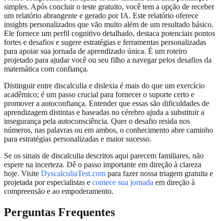
simples. Após concluir o teste gratuito, você tem a opção de receber
um relatório abrangente e gerado por IA. Este relatório oferece
insights personalizados que vão muito além de um resultado básico.
Ele fornece um perfil cognitivo detalhado, destaca potenciais pontos
fortes e desafios e sugere estratégias e ferramentas personalizadas
para apoiar sua jornada de aprendizado única. É um roteiro
projetado para ajudar você ou seu filho a navegar pelos desafios da
matemática com confiança.
Distinguir entre discalculia e dislexia é mais do que um exercício
acadêmico; é um passo crucial para fornecer o suporte certo e
promover a autoconfiança. Entender que essas são dificuldades de
aprendizagem distintas e baseadas no cérebro ajuda a substituir a
insegurança pela autoconsciência. Quer o desafio resida nos
números, nas palavras ou em ambos, o conhecimento abre caminho
para estratégias personalizadas e maior sucesso.
Se os sinais de discalculia descritos aqui parecem familiares, não
espere na incerteza. Dê o passo importante em direção à clareza
hoje. Visite
DyscalculiaTest.com
para fazer nossa triagem gratuita e
projetada por especialistas e
comece sua jornada
em direção à
compreensão e ao empoderamento.
Perguntas Frequentes