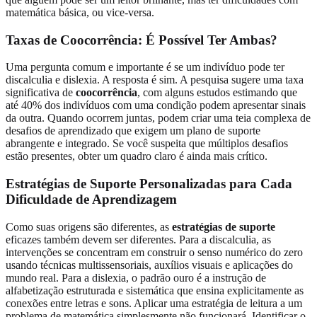
matemática básica, ou vice-versa.
Taxas de Coocorrência: É Possível Ter Ambas?
Uma pergunta comum e importante é se um indivíduo pode ter
discalculia e dislexia. A resposta é sim. A pesquisa sugere uma taxa
significativa de
coocorrência
, com alguns estudos estimando que
até 40% dos indivíduos com uma condição podem apresentar sinais
da outra. Quando ocorrem juntas, podem criar uma teia complexa de
desafios de aprendizado que exigem um plano de suporte
abrangente e integrado. Se você suspeita que múltiplos desafios
estão presentes, obter um quadro claro é ainda mais crítico.
Estratégias de Suporte Personalizadas para Cada
Dificuldade de Aprendizagem
Como suas origens são diferentes, as
estratégias de suporte
eficazes também devem ser diferentes. Para a discalculia, as
intervenções se concentram em construir o senso numérico do zero
usando técnicas multissensoriais, auxílios visuais e aplicações do
mundo real. Para a dislexia, o padrão ouro é a instrução de
alfabetização estruturada e sistemática que ensina explicitamente as
conexões entre letras e sons. Aplicar uma estratégia de leitura a um
problema de matemática simplesmente não funcionará. Identificar o