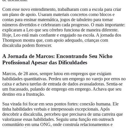
Com esse novo entendimento, trabalharam com a escola para criar
um plano de apoio. Usaram materiais concretos como blocos e
contas para ensinar matemática, jogos de tabuleiro para tornar
números divertidos e celebraram cada progresso. O mais importante:
explicaram a Leo que seu cérebro funciona de maneira diferente.
Hoje, Leo está mais confiante e engajado na escola. A jornada dos
Thompson mostra que, com apoio adequado, crianças com
discalculia podem florescer.
A Jornada de Marcos: Encontrando Seu Nicho
Profissional Apesar das Dificuldades
Marcos, de 28 anos, sempre lutou em empregos que exigiam
habilidades quantitativas. Perdeu um emprego no varejo por erros no
caixa e achava tarefas de entrada de dados avassaladoras. Sentia-se
um fracassado, pulando de emprego em emprego. Achava que seu
destino era a frustração.
Sua virada foi focar em seus pontos fortes: conexão humana. Ele
tinha habilidades verbais e interpessoais excepcionais. Após
descobrir a discalculia, percebeu que precisava de uma carreira que
valorizasse essas habilidades. Seguiu uma função em outreach
comunitário em uma ONG, onde construía relacionamentos e