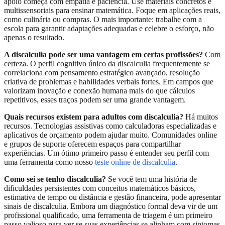
apoio começa com empatia e paciência. Use materiais concretos e
multissensoriais para ensinar matemática. Foque em aplicações reais,
como culinária ou compras. O mais importante: trabalhe com a
escola para garantir adaptações adequadas e celebre o esforço, não
apenas o resultado.
A discalculia pode ser uma vantagem em certas profissões?
Com
certeza. O perfil cognitivo único da discalculia frequentemente se
correlaciona com pensamento estratégico avançado, resolução
criativa de problemas e habilidades verbais fortes. Em campos que
valorizam inovação e conexão humana mais do que cálculos
repetitivos, esses traços podem ser uma grande vantagem.
Quais recursos existem para adultos com discalculia?
Há muitos
recursos. Tecnologias assistivas como calculadoras especializadas e
aplicativos de orçamento podem ajudar muito. Comunidades online
e grupos de suporte oferecem espaços para compartilhar
experiências. Um ótimo primeiro passo é entender seu perfil com
uma ferramenta como nosso
teste online de discalculia
.
Como sei se tenho discalculia?
Se você tem uma história de
dificuldades persistentes com conceitos matemáticos básicos,
estimativa de tempo ou distância e gestão financeira, pode apresentar
sinais de discalculia. Embora um diagnóstico formal deva vir de um
profissional qualificado, uma ferramenta de triagem é um primeiro
passo valioso para ver se suas experiências se alinham com sintomas