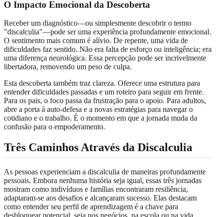
O Impacto Emocional da Descoberta
Receber um diagnóstico—ou simplesmente descobrir o termo
"discalculia"—pode ser uma experiência profundamente emocional.
O sentimento mais comum é alívio. De repente, uma vida de
dificuldades faz sentido. Não era falta de esforço ou inteligência; era
uma diferença neurológica. Essa percepção pode ser incrivelmente
libertadora, removendo um peso de culpa.
Esta descoberta também traz clareza. Oferece uma estrutura para
entender dificuldades passadas e um roteiro para seguir em frente.
Para os pais, o foco passa da frustração para o apoio. Para adultos,
abre a porta à auto-defesa e a novas estratégias para navegar o
cotidiano e o trabalho. É o momento em que a jornada muda da
confusão para o empoderamento.
Três Caminhos Através da Discalculia
As pessoas experienciam a discalculia de maneiras profundamente
pessoais. Embora nenhuma história seja igual, essas três jornadas
mostram como indivíduos e famílias encontraram resiliência,
adaptaram-se aos desafios e alcançaram sucesso. Elas destacam
como entender seu perfil de aprendizagem é a chave para
desbloquear potencial, seja nos negócios, na escola ou na vida