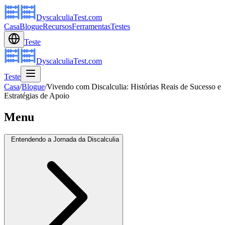
DyscalculiaTest.com
Casa
Blogue
Recursos
Ferramentas
Testes
Teste
DyscalculiaTest.com
Teste
Casa
/
Blogue
/
Vivendo com Discalculia: Histórias Reais de Sucesso e
Estratégias de Apoio
Menu
Entendendo a Jornada da Discalculia