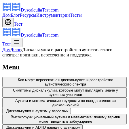
DyscalculiaTest.com
Дом
Блог
Ресурсы
Инструментарий
Тесты
Тест
DyscalculiaTest.com
Тест
Дом
/
Блог
/
Дискалькулия и расстройство аутистического
спектра: признаки, пересечение и поддержка
Menu
Как могут пересекаться дискалькулия и расстройство
аутистического спектра
Симптомы дискалькулии, которые могут выглядеть иначе у
аутичных учеников
Аутизм и математические трудности не всегда являются
дискалькулией
Дискалькулия и аутизм у взрослых
Высокофункциональный аутизм и математика: почему термин
может вводить в заблуждение
Дискалькулия и ADHD наряду с аутизмом