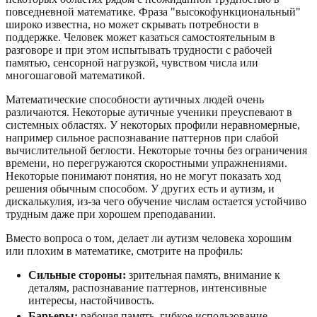
повседневной математике. Фраза "высокофункциональный"
широко известна, но может скрывать потребности в
поддержке. Человек может казаться самостоятельным в
разговоре и при этом испытывать трудности с рабочей
памятью, сенсорной нагрузкой, чувством числа или
многошаговой математикой.
Математические способности аутичных людей очень
различаются. Некоторые аутичные ученики преуспевают в
системных областях. У некоторых профили неравномерные,
например сильное распознавание паттернов при слабой
вычислительной беглости. Некоторые точны без ограничения
времени, но перегружаются скоростными упражнениями.
Некоторые понимают понятия, но не могут показать ход
решения обычным способом. У других есть и аутизм, и
дискалькулия, из-за чего обучение числам остается устойчиво
трудным даже при хорошем преподавании.
Вместо вопроса о том, делает ли аутизм человека хорошим
или плохим в математике, смотрите на профиль:
Сильные стороны:
зрительная память, внимание к
деталям, распознавание паттернов, интенсивные
интересы, настойчивость.
Барьеры:
рабочая память, гибкое использование