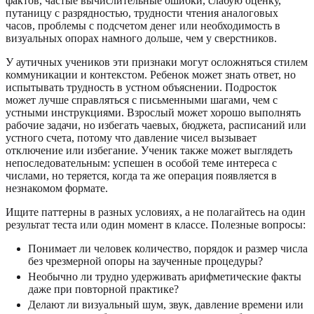
фактов, частые вычислительные ошибки, слабую оценку,
путаницу с разрядностью, трудности чтения аналоговых
часов, проблемы с подсчетом денег или необходимость в
визуальных опорах намного дольше, чем у сверстников.
У аутичных учеников эти признаки могут осложняться стилем
коммуникации и контекстом. Ребенок может знать ответ, но
испытывать трудность в устном объяснении. Подросток
может лучше справляться с письменными шагами, чем с
устными инструкциями. Взрослый может хорошо выполнять
рабочие задачи, но избегать чаевых, бюджета, расписаний или
устного счета, потому что давление чисел вызывает
отключение или избегание. Ученик также может выглядеть
непоследовательным: успешен в особой теме интереса с
числами, но теряется, когда та же операция появляется в
незнакомом формате.
Ищите паттерны в разных условиях, а не полагайтесь на один
результат теста или один момент в классе. Полезные вопросы:
Понимает ли человек количество, порядок и размер числа
без чрезмерной опоры на заученные процедуры?
Необычно ли трудно удерживать арифметические факты
даже при повторной практике?
Делают ли визуальный шум, звук, давление времени или