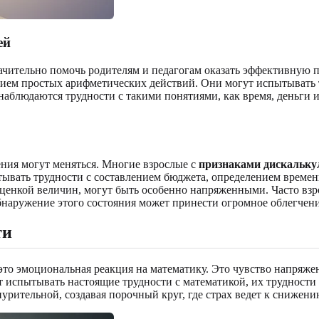
ей
чительно помочь родителям и педагогам оказать эффективную п
ием простых арифметических действий. Они могут испытывать 
наблюдаются трудности с такими понятиями, как время, деньги 
ления могут меняться. Многие взрослые с
признаками дискальку
тывать трудности с составлением бюджета, определением време
 оценкой величин, могут быть особенно напряженными. Часто взр
бнаружение этого состояния может принести огромное облегчени
ти
то эмоциональная реакция на математику. Это чувство напряжен
т испытывать настоящие трудности с математикой, их трудност
урительной, создавая порочный круг, где страх ведет к снижени