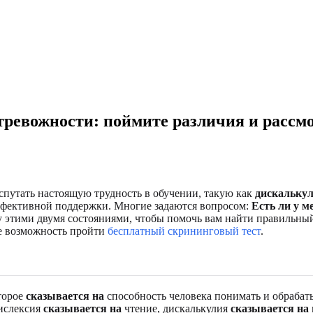
ревожности: поймите различия и рассмо
спутать настоящую трудность в обучении, такую как
дискалькул
фективной поддержки. Многие задаются вопросом:
Есть ли у м
 этими двумя состояниями, чтобы помочь вам найти правильный
те возможность пройти
бесплатный скрининговый тест
.
торое
сказывается на
способность человека понимать и обраба
дислексия
сказывается на
чтение, дискалькулия
сказывается на