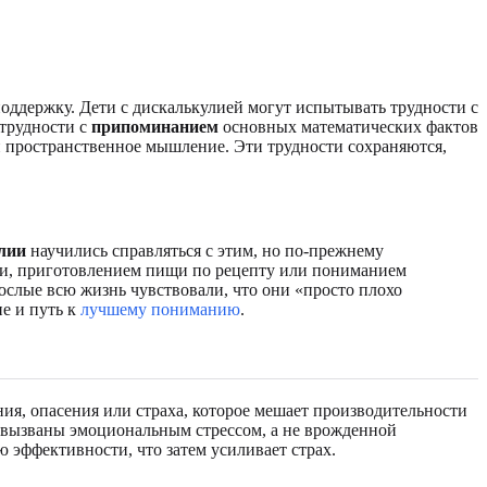
оддержку. Дети с дискалькулией могут испытывать трудности с
трудности с
припоминанием
основных математических фактов
и пространственное мышление. Эти трудности сохраняются,
лии
научились справляться с этим, но по-прежнему
ни, приготовлением пищи по рецепту или пониманием
ослые всю жизнь чувствовали, что они «просто плохо
е и путь к
лучшему пониманию
.
ия, опасения или страха, которое мешает производительности
и вызваны эмоциональным стрессом, а не врожденной
ю эффективности, что затем усиливает страх.