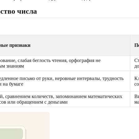
вство числа
ные признаки
П
вание, слабая беглость чтения, орфография не
С
ным знаниям
д
едленное письмо от руки, неровные интервалы, трудность
Кл
 на бумаге
с
ой, сравнением количеств, запоминанием математических
В
асов или обращением с деньгами
ма