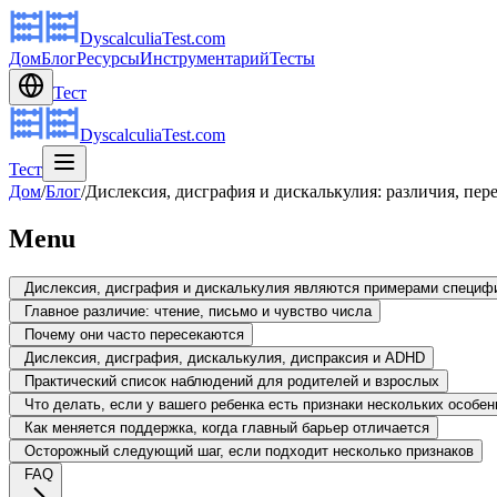
DyscalculiaTest.com
Дом
Блог
Ресурсы
Инструментарий
Тесты
Тест
DyscalculiaTest.com
Тест
Дом
/
Блог
/
Дислексия, дисграфия и дискалькулия: различия, пе
Menu
Дислексия, дисграфия и дискалькулия являются примерами специфи
Главное различие: чтение, письмо и чувство числа
Почему они часто пересекаются
Дислексия, дисграфия, дискалькулия, диспраксия и ADHD
Практический список наблюдений для родителей и взрослых
Что делать, если у вашего ребенка есть признаки нескольких особе
Как меняется поддержка, когда главный барьер отличается
Осторожный следующий шаг, если подходит несколько признаков
FAQ