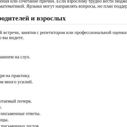
ения или сочетание причин. Если взрослому трудно вести бюдже
математикой. Ярлыки могут направлять вопросы, но план подде
одителей и взрослых
 встречи, занятия с репетитором или профессиональной оценки. 
о вы видите.
анием на слух.
ря на практику.
ом много усилий.
итаемый почерк.
.
 письменные ответы.
ицы.
и письменных тестов.