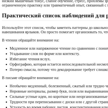
низкий мышечный тонус, слабое обучение, стресс, проблемы зр
ограниченную практику или травматичный опыт, связанный с 
Практический список наблюдений для р
Используйте этот список, чтобы заметить паттерны до школьной
навешивания ярлыков. Он просто помогает организовать то, чт
В чтении обращайте внимание на:
Медленное или напряженное чтение по сравнению с поним
Угадывание слов по форме или контексту.
Избегание чтения вслух.
Орфографию, которая остается непоследовательной несмот
Потерю смысла, потому что декодирование требует слишк
В письме обращайте внимание на:
Необычно медленный, болезненный, сжатый или трудно ч
Неровные интервалы, размер букв, поля или выравнивание
Сильные устные идеи, но короткие или неорганизованные
Трудности при переписывании с доски или с другой стран
Усталость во время рабочих листов, конспектирования ил