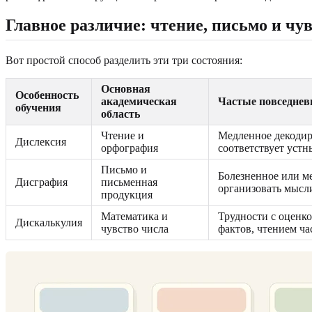
Главное различие: чтение, письмо и чу
Вот простой способ разделить эти три состояния:
Основная
Особенность
академическая
Частые повседнев
обучения
область
Чтение и
Медленное декодиро
Дислексия
орфография
соответствует уст
Письмо и
Болезненное или м
Дисграфия
письменная
организовать мысли
продукция
Математика и
Трудности с оценк
Дискалькулия
чувство числа
фактов, чтением ч