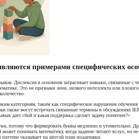
 являются примерами специфических осо
ыков. Дислексия в основном затрагивает навыки, связанные с ч
атематике. Это не признаки лени, низкого интеллекта или плохог
количество.
оким категориям, таким как специфическое нарушение обучения 
и также могут встречать связанные термины в обсуждениях IEP 
авык дает сбой и какая поддержка сделает задачу понятнее?»
руки, потому что формировать буквы медленно и утомительно. Д
 может понимать математику, когда задание читают вслух, но н
 паттерн указывает на другой план поддержки.