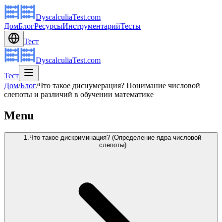
DyscalculiaTest.com
Дом
Блог
Ресурсы
Инструментарий
Тесты
Тест
DyscalculiaTest.com
Тест
Дом
/
Блог
/
Что такое диснумерация? Понимание числовой
слепоты и различий в обучении математике
Menu
1.Что такое дискриминация? (Определение ядра числовой
слепоты)