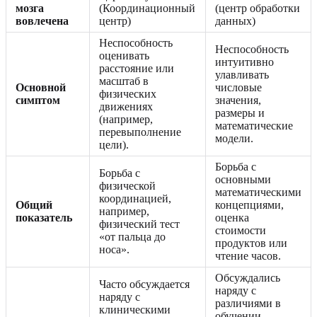
мозга
(Координационный
(центр обработки
вовлечена
центр)
данных)
Неспособность
Неспособность
оценивать
интуитивно
расстояние или
улавливать
масштаб в
Основной
числовые
физических
симптом
значения,
движениях
размеры и
(например,
математические
перевыполнение
модели.
цели).
Борьба с
Борьба с
основными
физической
математическими
координацией,
Общий
концепциями,
например,
показатель
оценка
физический тест
стоимости
«от пальца до
продуктов или
носа».
чтение часов.
Обсуждались
Часто обсуждается
наряду с
наряду с
различиями в
клиническими
обучении,