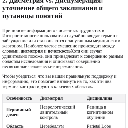
2. Дисметрия vs. Диснумерация:
уточнение общего заклинания и
путаницы понятий
При поиске информации о численных трудностях в
Интернете многие пользователи случайно вводят термин в
заблуждение или сталкиваются с запутанным медицинским
жаргоном. Наиболее частое смешение происходит между
словами.
дисметрия
и
нечеткость
Хотя они звучат
удивительно похоже, они принадлежат к совершенно разным
областям исследования и описывают совершенно
несвязанные человеческие переживания.
Чтобы убедиться, что вы нашли правильную поддержку и
информацию, это помогает взглянуть на то, как эти два
термина контрастируют в ключевых областях:
Особенность
Дисметрия
Дисциплина
Неврологический
Разница в
Первичный
двигательный
когнитивном
домен
контроль
обучении
Область
Церебеллум
Parietal Lobe