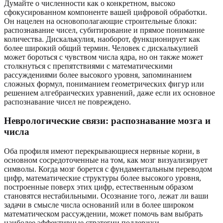
Думайте о численности как о конкретном, высоко
сфокусированном компоненте вашей цифровой обработки.
Он нацелен на основополагающие строительные блоки:
распознавание чисел, субитирование и прямое понимание
количества. Дискалькулия, наоборот, функционирует как
более широкий общий термин. Человек с дискалькулией
может бороться с чувством числа ядра, но он также может
столкнуться с препятствиями с математическими
рассуждениями более высокого уровня, запоминанием
сложных формул, пониманием геометрических фигур или
решением алгебраических уравнений, даже если их основное
распознавание чисел не повреждено.
Неврологические связи: распознавание мозга и
числа
Оба профиля имеют перекрывающиеся нервные корни, в
основном сосредоточенные на том, как мозг визуализирует
символы. Когда мозг борется с фундаментальным переводом
цифр, математические структуры более высокого уровня,
построенные поверх этих цифр, естественным образом
становятся нестабильными. Осознание того, лежат ли ваши
задачи в смысле числа оснований или в более широком
математическом рассуждении, может помочь вам выбрать
наиболее эффективные стратегии поддержки.