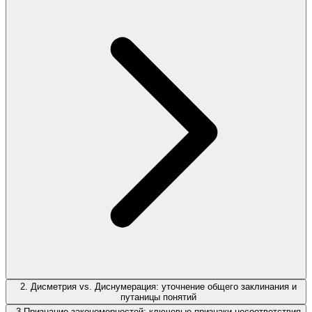
2. Дисметрия vs. Диснумерация: уточнение общего заклинания и
путаницы понятий
3.Признание закономерностей: ключевые признаки несоответствия