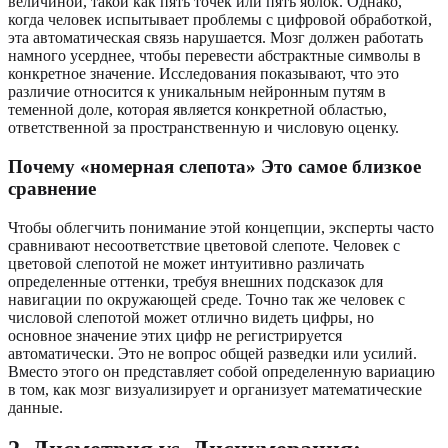
величиной, такой как пять точек или пять яблок. Однако,
когда человек испытывает проблемы с цифровой обработкой,
эта автоматическая связь нарушается. Мозг должен работать
намного усерднее, чтобы перевести абстрактные символы в
конкретное значение. Исследования показывают, что это
различие относится к уникальным нейронным путям в
теменной доле, которая является конкретной областью,
ответственной за пространственную и числовую оценку.
Почему «номерная слепота» Это самое близкое
сравнение
Чтобы облегчить понимание этой концепции, эксперты часто
сравнивают несоответствие цветовой слепоте. Человек с
цветовой слепотой не может интуитивно различать
определенные оттенки, требуя внешних подсказок для
навигации по окружающей среде. Точно так же человек с
числовой слепотой может отлично видеть цифры, но
основное значение этих цифр не регистрируется
автоматически. Это не вопрос общей разведки или усилий.
Вместо этого он представляет собой определенную вариацию
в том, как мозг визуализирует и организует математические
данные.