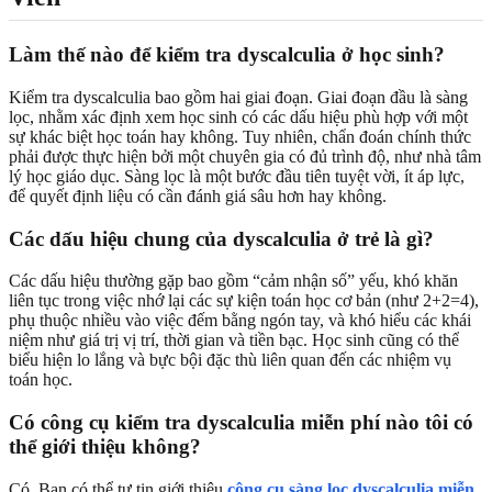
Làm thế nào để kiểm tra dyscalculia ở học sinh?
Kiểm tra dyscalculia bao gồm hai giai đoạn. Giai đoạn đầu là sàng
lọc, nhằm xác định xem học sinh có các dấu hiệu phù hợp với một
sự khác biệt học toán hay không. Tuy nhiên, chẩn đoán chính thức
phải được thực hiện bởi một chuyên gia có đủ trình độ, như nhà tâm
lý học giáo dục. Sàng lọc là một bước đầu tiên tuyệt vời, ít áp lực,
để quyết định liệu có cần đánh giá sâu hơn hay không.
Các dấu hiệu chung của dyscalculia ở trẻ là gì?
Các dấu hiệu thường gặp bao gồm “cảm nhận số” yếu, khó khăn
liên tục trong việc nhớ lại các sự kiện toán học cơ bản (như 2+2=4),
phụ thuộc nhiều vào việc đếm bằng ngón tay, và khó hiểu các khái
niệm như giá trị vị trí, thời gian và tiền bạc. Học sinh cũng có thể
biểu hiện lo lắng và bực bội đặc thù liên quan đến các nhiệm vụ
toán học.
Có công cụ kiểm tra dyscalculia miễn phí nào tôi có
thể giới thiệu không?
Có. Bạn có thể tự tin giới thiệu
công cụ sàng lọc dyscalculia miễn