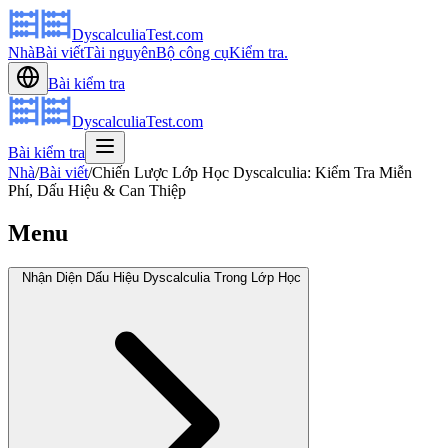
DyscalculiaTest.com
Nhà
Bài viết
Tài nguyên
Bộ công cụ
Kiểm tra.
Bài kiểm tra
DyscalculiaTest.com
Bài kiểm tra
Nhà
/
Bài viết
/
Chiến Lược Lớp Học Dyscalculia: Kiểm Tra Miễn
Phí, Dấu Hiệu & Can Thiệp
Menu
Nhận Diện Dấu Hiệu Dyscalculia Trong Lớp Học