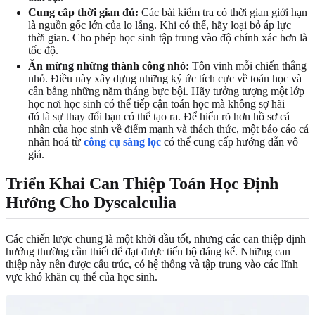
Cung cấp thời gian đủ:
Các bài kiểm tra có thời gian giới hạn
là nguồn gốc lớn của lo lắng. Khi có thể, hãy loại bỏ áp lực
thời gian. Cho phép học sinh tập trung vào độ chính xác hơn là
tốc độ.
Ăn mừng những thành công nhỏ:
Tôn vinh mỗi chiến thắng
nhỏ. Điều này xây dựng những ký ức tích cực về toán học và
cân bằng những năm tháng bực bội. Hãy tưởng tượng một lớp
học nơi học sinh có thể tiếp cận toán học mà không sợ hãi —
đó là sự thay đổi bạn có thể tạo ra. Để hiểu rõ hơn hồ sơ cá
nhân của học sinh về điểm mạnh và thách thức, một báo cáo cá
nhân hoá từ
công cụ sàng lọc
có thể cung cấp hướng dẫn vô
giá.
Triển Khai Can Thiệp Toán Học Định
Hướng Cho Dyscalculia
Các chiến lược chung là một khởi đầu tốt, nhưng các can thiệp định
hướng thường cần thiết để đạt được tiến bộ đáng kể. Những can
thiệp này nên được cấu trúc, có hệ thống và tập trung vào các lĩnh
vực khó khăn cụ thể của học sinh.