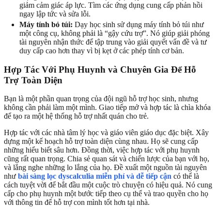
giảm cảm giác áp lực. Tìm các ứng dụng cung cấp phản hồi
ngay lập tức và sửa lỗi.
Máy tính bỏ túi:
Dạy học sinh sử dụng máy tính bỏ túi như
một công cụ, không phải là “gậy cứu trợ”. Nó giúp giải phóng
tài nguyên nhận thức để tập trung vào giải quyết vấn đề và tư
duy cấp cao hơn thay vì bị kẹt ở các phép tính cơ bản.
Hợp Tác Với Phụ Huynh và Chuyên Gia Để Hỗ
Trợ Toàn Diện
Bạn là một phần quan trọng của đội ngũ hỗ trợ học sinh, nhưng
không cần phải làm một mình. Giao tiếp mở và hợp tác là chìa khóa
để tạo ra một hệ thống hỗ trợ nhất quán cho trẻ.
Hợp tác với các nhà tâm lý học và giáo viên giáo dục đặc biệt. Xây
dựng một kế hoạch hỗ trợ toàn diện cùng nhau. Họ sẽ cung cấp
những hiểu biết sâu hơn. Đồng thời, việc hợp tác với phụ huynh
cũng rất quan trọng. Chia sẻ quan sát và chiến lược của bạn với họ,
và lắng nghe những lo lắng của họ. Đề xuất một nguồn tài nguyên
như
bài sàng lọc dyscalculia miễn phí và dễ tiếp cận
có thể là
cách tuyệt vời để bắt đầu một cuộc trò chuyện có hiệu quả. Nó cung
cấp cho phụ huynh một bước tiếp theo cụ thể và trao quyền cho họ
với thông tin để hỗ trợ con mình tốt hơn tại nhà.