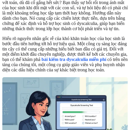
với toán, dù đã cố gắng hết sức? Bạn thấy sự bối rối trong ánh mắt
của học sinh khi đối mặt với các con số, và tự hỏi liệu đó có phải chỉ
là một khoảng trống học tập tạm thời hay không. Hướng dẫn này
dành cho bạn. Nó cung cấp các chiến lược thực tiễn, dựa trên bằng
chứng để xác định và hỗ trợ học sinh có dyscalculia, giúp bạn biến
những thách thức trong lớp học thành cơ hội phát triển và tự tin.
Hiểu rõ nguyên nhân gốc rễ của khó khăn toán học của học sinh là
bước đầu tiên hướng tới hỗ trợ hiệu quả. Một công cụ sàng lọc đáng
tin cậy có thể cung cấp những hiểu biết ban đầu có giá trị. Đối với
một điểm khởi đầu chuyên nghiệp, được thiết kế bởi các chuyên gia,
bạn có thể khám phá
bài kiểm tra dyscalculia miễn phí
có trên nền
tảng của chúng tôi, một công cụ giúp giáo viên và phụ huynh nhận
diện các dấu hiệu chính của sự khác biệt trong học toán.