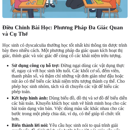
Điều Chỉnh Bài Học: Phương Pháp Đa Giác Quan
và Cụ Thể
Học sinh có dyscalculia thường học tốt nhất khi thông tin được trình
bày theo nhiều cách. Một phương pháp đa giác quan kích hoạt thị
giác, thính giác và xúc giác để củng cố các khái niệm trừu tượng.
Sử dụng công cụ hỗ trợ:
Đừng ngại dùng các vật dụng thực
tế, ngay cả với học sinh lớn tuổi. Các khối cơ số, đếm viên,
thanh phân số, và thậm chí những vật đơn giản như đậu hoặc
nút áo có thể biến các khái niệm trừu tượng thành cụ thể. Cho
phép học sinh nhóm, tách và di chuyển các vật để hiểu các
phép toán.
Kết hợp hình ảnh:
Dùng biểu đồ, đồ thị và sơ đồ để biểu diễn
các bài toán. Khuyến khích học sinh vẽ hình minh hoạ cho các
bài toán dạng văn bản. Việc dùng màu sắc khác nhau cho các
bước trong một phép chia dài, ví dụ, có thể giúp tổ chức tốt
hơn.
Biến thành lời nói:
Yêu cầu học sinh nói to quá trình giải