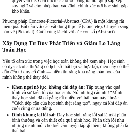
quyết vấn đề. Giải thích các bước bằng lời nói giúp sắp xếp
suy nghĩ và cho phép bạn xác định chính xác nơi học sinh gặp
khó khăn.
Phương pháp Concrete‑Pictorial‑Abstract (CPA) là một khung rất
hiệu quả. Bắt đầu với các vật dụng thực tế (Concrete). Chuyển sang
bản vẽ (Pictorial). Cuối cùng là chỉ với các con số (Abstract).
Xây Dựng Tư Duy Phát Triển và Giảm Lo Lắng
Toán Học
Yếu tố cảm xúc trong việc học toán không thể xem nhẹ. Học sinh
có dyscalculia thường có lịch sử thất bại và bực bội, điều này có thể
dẫn đến tư duy cố định — niềm tin rằng khả năng toán học của
mình không thể thay đổi.
Khen ngợi nỗ lực, không chỉ đáp án:
Tập trung vào quá
trình và sự kiên trì của học sinh. Nói những câu như “Mình
thấy học sinh đã cố gắng rất nhiều với bài toán này” hoặc
“Cách tiếp cận của học sinh thật sáng tạo”, ngay cả khi đáp án
cuối cùng chưa đúng.
Định khung lại lỗi sai:
Dạy học sinh rằng lỗi sai là một phần
bình thường và cần thiết của quá trình học. Phân tích lỗi như
những manh mối cho biết cần luyện tập gì thêm, không phải là
thất bại.