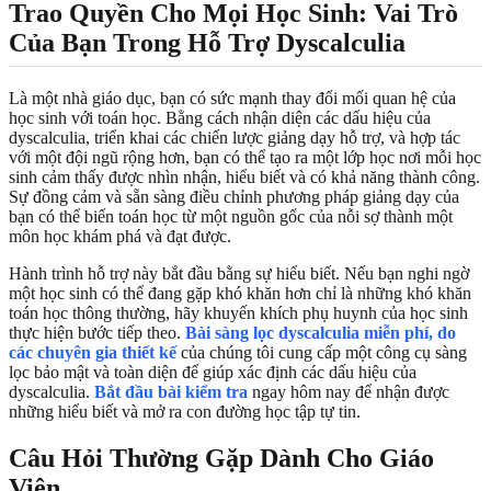
Trao Quyền Cho Mọi Học Sinh: Vai Trò
Của Bạn Trong Hỗ Trợ Dyscalculia
Là một nhà giáo dục, bạn có sức mạnh thay đổi mối quan hệ của
học sinh với toán học. Bằng cách nhận diện các dấu hiệu của
dyscalculia, triển khai các chiến lược giảng dạy hỗ trợ, và hợp tác
với một đội ngũ rộng hơn, bạn có thể tạo ra một lớp học nơi mỗi học
sinh cảm thấy được nhìn nhận, hiểu biết và có khả năng thành công.
Sự đồng cảm và sẵn sàng điều chỉnh phương pháp giảng dạy của
bạn có thể biến toán học từ một nguồn gốc của nỗi sợ thành một
môn học khám phá và đạt được.
Hành trình hỗ trợ này bắt đầu bằng sự hiểu biết. Nếu bạn nghi ngờ
một học sinh có thể đang gặp khó khăn hơn chỉ là những khó khăn
toán học thông thường, hãy khuyến khích phụ huynh của học sinh
thực hiện bước tiếp theo.
Bài sàng lọc dyscalculia miễn phí, do
các chuyên gia thiết kế
của chúng tôi cung cấp một công cụ sàng
lọc bảo mật và toàn diện để giúp xác định các dấu hiệu của
dyscalculia.
Bắt đầu bài kiểm tra
ngay hôm nay để nhận được
những hiểu biết và mở ra con đường học tập tự tin.
Câu Hỏi Thường Gặp Dành Cho Giáo
Viên