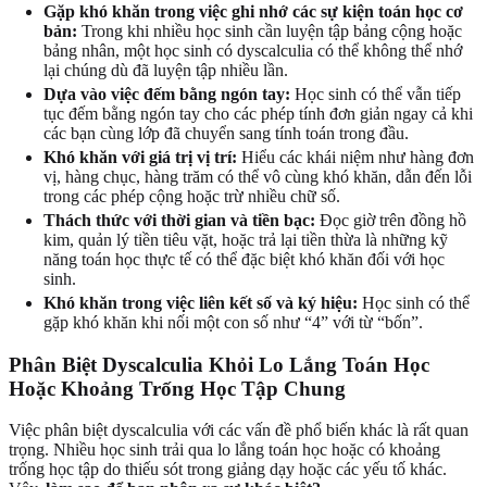
Gặp khó khăn trong việc ghi nhớ các sự kiện toán học cơ
bản:
Trong khi nhiều học sinh cần luyện tập bảng cộng hoặc
bảng nhân, một học sinh có dyscalculia có thể không thể nhớ
lại chúng dù đã luyện tập nhiều lần.
Dựa vào việc đếm bằng ngón tay:
Học sinh có thể vẫn tiếp
tục đếm bằng ngón tay cho các phép tính đơn giản ngay cả khi
các bạn cùng lớp đã chuyển sang tính toán trong đầu.
Khó khăn với giá trị vị trí:
Hiểu các khái niệm như hàng đơn
vị, hàng chục, hàng trăm có thể vô cùng khó khăn, dẫn đến lỗi
trong các phép cộng hoặc trừ nhiều chữ số.
Thách thức với thời gian và tiền bạc:
Đọc giờ trên đồng hồ
kim, quản lý tiền tiêu vặt, hoặc trả lại tiền thừa là những kỹ
năng toán học thực tế có thể đặc biệt khó khăn đối với học
sinh.
Khó khăn trong việc liên kết số và ký hiệu:
Học sinh có thể
gặp khó khăn khi nối một con số như “4” với từ “bốn”.
Phân Biệt Dyscalculia Khỏi Lo Lắng Toán Học
Hoặc Khoảng Trống Học Tập Chung
Việc phân biệt dyscalculia với các vấn đề phổ biến khác là rất quan
trọng. Nhiều học sinh trải qua lo lắng toán học hoặc có khoảng
trống học tập do thiếu sót trong giảng dạy hoặc các yếu tố khác.