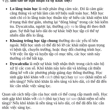
Vậy,
làm sao để bạn nhận ra sự khác biệt?
Lo lắng toán học
là một phản ứng cảm xúc. Đó là cảm giác
căng thẳng và sợ hãi làm cản trở hiệu suất toán học. Một học
sinh chỉ có lo lắng toán học thuần túy sẽ hiểu các khái niệm khi
ở trạng thái thư giãn, nhưng lại “đóng băng” trong các bài kiểm
tra. Dyscalculia, ngược lại, thường
gây ra
lo lắng đó theo thời
gian. Sự thất bại kéo dài do sự khác biệt học tập có thể tự
nhiên dẫn đến lo lắng.
Khoảng trống học tập chung
thường do các yếu tố bên
ngoài. Một học sinh có thể đã bỏ lỡ các khái niệm quan trọng
vì bệnh tật, chuyển trường, hoặc thay đổi chương trình học.
Với việc ôn tập và luyện tập có mục tiêu, các học sinh này
thường có thể bắt kịp.
Dyscalculia
là một sự khác biệt nhận thức trong cách não bộ
xử lý các con số. Khó khăn này kéo dài và không cải thiện
đáng kể với các phương pháp giảng dạy thông thường. Học
sinh gặp khó khăn với
cách
(thủ tục) hay
tại sao
(khái niệm số
nền tảng)? Nếu khó khăn là nền tảng và kéo dài, có thể đã đến
lúc cân nhắc việc sàng lọc.
Quan sát cách tiếp cận của học sinh có thể cung cấp manh mối. Học
sinh gặp khó khăn với
cách
(thủ tục) hay
tại sao
(khái niệm số nền
tảng)? Nếu khó khăn là nền tảng và kéo dài, có thể đã đến lúc cân
nhắc việc sàng lọc.