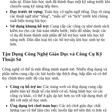
tuần tự. Đảm bảo học sinh đã thành thạo một kỹ năng trước khi
chuyển sang kỹ năng tiếp theo.
Dạy trước từ vựng:
Toán học có ngôn ngữ riêng. Dạy rõ ràng
các thuật ngữ như “tổng”, “mẫu số” và “tích” trước khi chúng
xuất hiện trong bài học.
Sử dụng khung hỗ trợ:
Cung cấp các công cụ như danh sách
kiểm tra cho các bài toán nhiều bước, biểu đồ nhân, hoặc các
ví dụ đã hoàn thành một phần để hỗ trợ học sinh khi học kỹ
năng mới. Dần dần loại bỏ các hỗ trợ này khi học sinh tự tin
hơn.
Tận Dụng Công Nghệ Giáo Dục và Công Cụ Kỹ
Thuật Số
Công nghệ có thể là một đồng minh mạnh mẽ. Nhiều ứng dụng và
phần mềm cung cấp các bài luyện tập thích ứng, hấp dẫn và có thể
tùy chỉnh theo mức độ của học sinh.
Công cụ hỗ trợ ảo:
Các trang web và ứng dụng cung cấp
phiên bản kỹ thuật số của khối cơ số, bảng hình học và các
công cụ khác, có thể ít gây áp lực hơn so với vật dụng thực tế
đối với một số học sinh.
Ứng dụng trò chơi toán học:
Các trò chơi giáo dục chất
lượng cao có thể làm cho việc luyện tập trở nên thú vị hơn và