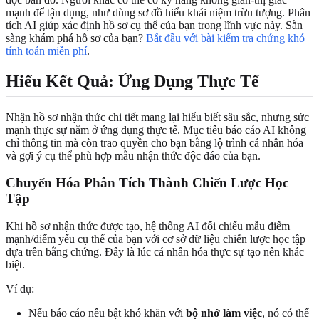
mạnh để tận dụng, như dùng sơ đồ hiểu khái niệm trừu tượng. Phân
tích AI giúp xác định hồ sơ cụ thể của bạn trong lĩnh vực này. Sẵn
sàng khám phá hồ sơ của bạn?
Bắt đầu với bài kiểm tra chứng khó
tính toán miễn phí
.
Hiểu Kết Quả: Ứng Dụng Thực Tế
Nhận hồ sơ nhận thức chi tiết mang lại hiểu biết sâu sắc, nhưng sức
mạnh thực sự nằm ở ứng dụng thực tế. Mục tiêu báo cáo AI không
chỉ thông tin mà còn trao quyền cho bạn bằng lộ trình cá nhân hóa
và gợi ý cụ thể phù hợp mẫu nhận thức độc đáo của bạn.
Chuyển Hóa Phân Tích Thành Chiến Lược Học
Tập
Khi hồ sơ nhận thức được tạo, hệ thống AI đối chiếu mẫu điểm
mạnh/điểm yếu cụ thể của bạn với cơ sở dữ liệu chiến lược học tập
dựa trên bằng chứng. Đây là lúc cá nhân hóa thực sự tạo nên khác
biệt.
Ví dụ:
Nếu báo cáo nêu bật khó khăn với
bộ nhớ làm việc
, nó có thể