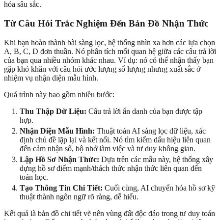
hóa sâu sắc.
Từ Câu Hỏi Trắc Nghiệm Đến Bản Đồ Nhận Thức
Khi bạn hoàn thành bài sàng lọc, hệ thống nhìn xa hơn các lựa chọn
A, B, C, D đơn thuần. Nó phân tích mối quan hệ giữa các câu trả lời
của bạn qua nhiều nhóm khác nhau. Ví dụ: nó có thể nhận thấy bạn
gặp khó khăn với câu hỏi ước lượng số lượng nhưng xuất sắc ở
nhiệm vụ nhận diện mẫu hình.
Quá trình này bao gồm nhiều bước:
Thu Thập Dữ Liệu:
Câu trả lời ẩn danh của bạn được tập
hợp.
Nhận Diện Mẫu Hình:
Thuật toán AI sàng lọc dữ liệu, xác
định chủ đề lặp lại và kết nối. Nó tìm kiếm dấu hiệu liên quan
đến cảm nhận số, bộ nhớ làm việc và tư duy không gian.
Lập Hồ Sơ Nhận Thức:
Dựa trên các mẫu này, hệ thống xây
dựng hồ sơ điểm mạnh/thách thức nhận thức liên quan đến
toán học.
Tạo Thông Tin Chi Tiết:
Cuối cùng, AI chuyển hóa hồ sơ kỹ
thuật thành ngôn ngữ rõ ràng, dễ hiểu.
Kết quả là bản đồ chi tiết vẽ nên vùng đất độc đáo trong tư duy toán