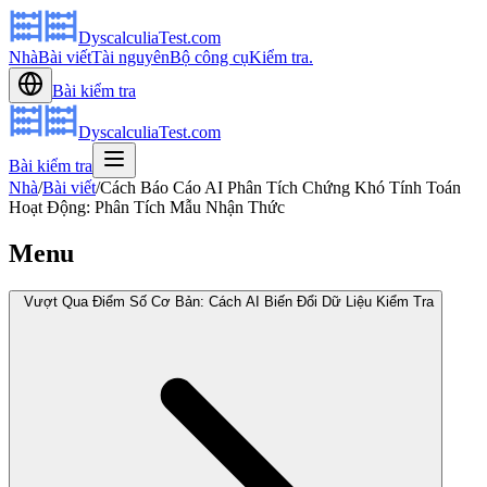
DyscalculiaTest.com
Nhà
Bài viết
Tài nguyên
Bộ công cụ
Kiểm tra.
Bài kiểm tra
DyscalculiaTest.com
Bài kiểm tra
Nhà
/
Bài viết
/
Cách Báo Cáo AI Phân Tích Chứng Khó Tính Toán
Hoạt Động: Phân Tích Mẫu Nhận Thức
Menu
Vượt Qua Điểm Số Cơ Bản: Cách AI Biến Đổi Dữ Liệu Kiểm Tra