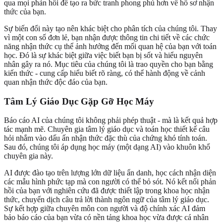
qua mọi phản hồi để tạo ra bức tranh phong phú hơn về hồ sơ nhận
thức của bạn.
Sự biến đổi này tạo nên khác biệt cho phân tích của chúng tôi. Thay
vì một con số đơn lẻ, bạn nhận được thông tin chi tiết về các chức
năng nhận thức cụ thể ảnh hưởng đến mối quan hệ của bạn với toán
học. Đó là sự khác biệt giữa việc biết bạn bị sốt và hiểu nguyên
nhân gây ra nó. Mục tiêu của chúng tôi là trao quyền cho bạn bằng
kiến thức - cung cấp hiểu biết rõ ràng, có thể hành động về cảnh
quan nhận thức độc đáo của bạn.
Tâm Lý Giáo Dục Gặp Gỡ Học Máy
Báo cáo AI của chúng tôi không phải phép thuật - mà là kết quả hợp
tác mạnh mẽ. Chuyên gia tâm lý giáo dục và toán học thiết kế câu
hỏi nhắm vào dấu ấn nhận thức đặc thù của chứng khó tính toán.
Sau đó, chúng tôi áp dụng học máy (một dạng AI) vào khuôn khổ
chuyên gia này.
AI được đào tạo trên lượng lớn dữ liệu ẩn danh, học cách nhận diện
các mẫu hình phức tạp mà con người có thể bỏ sót. Nó kết nối phản
hồi của bạn với nghiên cứu đã được thiết lập trong khoa học nhận
thức, chuyển dịch câu trả lời thành ngôn ngữ của tâm lý giáo dục.
Sự kết hợp giữa chuyên môn con người và độ chính xác AI đảm
bảo báo cáo của bạn vừa có nền tảng khoa học vừa được cá nhân