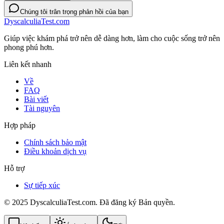
Chúng tôi trân trọng phản hồi của bạn
DyscalculiaTest.com
Giúp việc khám phá trở nên dễ dàng hơn, làm cho cuộc sống trở nên
phong phú hơn.
Liên kết nhanh
Về
FAQ
Bài viết
Tài nguyên
Hợp pháp
Chính sách bảo mật
Điều khoản dịch vụ
Hỗ trợ
Sự tiếp xúc
© 2025 DyscalculiaTest.com. Đã đăng ký Bản quyền.