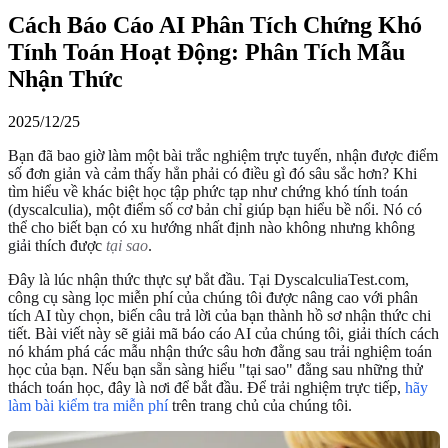
Cách Báo Cáo AI Phân Tích Chứng Khó
Tính Toán Hoạt Động: Phân Tích Mẫu
Nhận Thức
2025/12/25
Bạn đã bao giờ làm một bài trắc nghiệm trực tuyến, nhận được điểm
số đơn giản và cảm thấy hẳn phải có điều gì đó sâu sắc hơn? Khi
tìm hiểu về khác biệt học tập phức tạp như chứng khó tính toán
(dyscalculia), một điểm số cơ bản chỉ giúp bạn hiểu bề nổi. Nó có
thể cho biết bạn có xu hướng nhất định nào không nhưng không
giải thích được
tại sao
.
Đây là lúc nhận thức thực sự bắt đầu. Tại DyscalculiaTest.com,
công cụ sàng lọc miễn phí của chúng tôi được nâng cao với phân
tích AI tùy chọn, biến câu trả lời của bạn thành hồ sơ nhận thức chi
tiết. Bài viết này sẽ giải mã báo cáo AI của chúng tôi, giải thích cách
nó khám phá các mẫu nhận thức sâu hơn đằng sau trải nghiệm toán
học của bạn. Nếu bạn sẵn sàng hiểu "tại sao" đằng sau những thử
thách toán học, đây là nơi để bắt đầu. Để trải nghiệm trực tiếp,
hãy
làm bài kiểm tra miễn phí
trên trang chủ của chúng tôi.