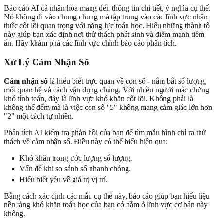
Báo cáo AI cá nhân hóa mang đến thông tin chi tiết, ý nghĩa cụ thể.
Nó không đi vào chung chung mà tập trung vào các lĩnh vực nhận
thức cốt lõi quan trọng với năng lực toán học. Hiểu những thành tố
này giúp bạn xác định nơi thử thách phát sinh và điểm mạnh tiềm
ẩn. Hãy khám phá các lĩnh vực chính báo cáo phân tích.
Xử Lý Cảm Nhận Số
Cảm nhận số
là hiểu biết trực quan về con số - nắm bắt số lượng,
mối quan hệ và cách vận dụng chúng. Với nhiều người mắc chứng
khó tính toán, đây là lĩnh vực khó khăn cốt lõi. Không phải là
không thể đếm mà là việc con số "5" không mang cảm giác lớn hơn
"2" một cách tự nhiên.
Phân tích AI kiểm tra phản hồi của bạn để tìm mẫu hình chỉ ra thử
thách về cảm nhận số. Điều này có thể biểu hiện qua:
Khó khăn trong ước lượng số lượng.
Vấn đề khi so sánh số nhanh chóng.
Hiểu biết yếu về giá trị vị trí.
Bằng cách xác định các mẫu cụ thể này, báo cáo giúp bạn hiểu liệu
nền tảng khó khăn toán học của bạn có nằm ở lĩnh vực cơ bản này
không.