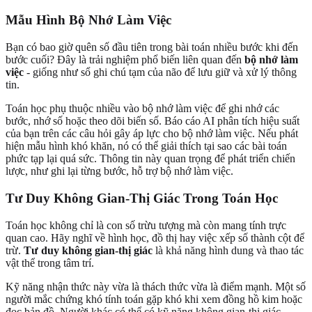
Mẫu Hình Bộ Nhớ Làm Việc
Bạn có bao giờ quên số đầu tiên trong bài toán nhiều bước khi đến
bước cuối? Đây là trải nghiệm phổ biến liên quan đến
bộ nhớ làm
việc
- giống như sổ ghi chú tạm của não để lưu giữ và xử lý thông
tin.
Toán học phụ thuộc nhiều vào bộ nhớ làm việc để ghi nhớ các
bước, nhớ số hoặc theo dõi biến số. Báo cáo AI phân tích hiệu suất
của bạn trên các câu hỏi gây áp lực cho bộ nhớ làm việc. Nếu phát
hiện mẫu hình khó khăn, nó có thể giải thích tại sao các bài toán
phức tạp lại quá sức. Thông tin này quan trọng để phát triển chiến
lược, như ghi lại từng bước, hỗ trợ bộ nhớ làm việc.
Tư Duy Không Gian-Thị Giác Trong Toán Học
Toán học không chỉ là con số trừu tượng mà còn mang tính trực
quan cao. Hãy nghĩ về hình học, đồ thị hay việc xếp số thành cột để
trừ.
Tư duy không gian-thị giác
là khả năng hình dung và thao tác
vật thể trong tâm trí.
Kỹ năng nhận thức này vừa là thách thức vừa là điểm mạnh. Một số
người mắc chứng khó tính toán gặp khó khi xem đồng hồ kim hoặc
đọc bản đồ. Người khác có thể có kỹ năng không gian-thị giác