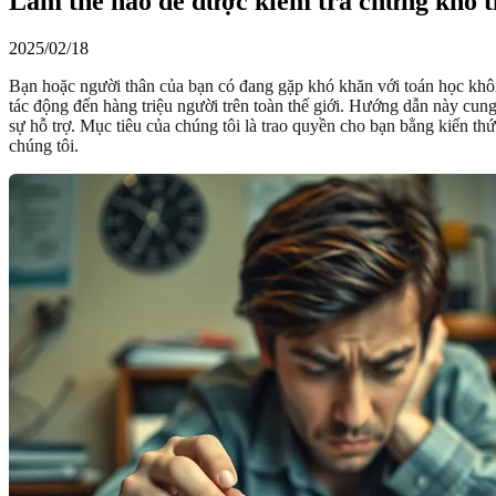
Làm thế nào để được kiểm tra chứng khó 
2025/02/18
Bạn hoặc người thân của bạn có đang gặp khó khăn với toán học khôn
tác động đến hàng triệu người trên toàn thế giới. Hướng dẫn này cung
sự hỗ trợ. Mục tiêu của chúng tôi là trao quyền cho bạn bằng kiến t
chúng tôi.