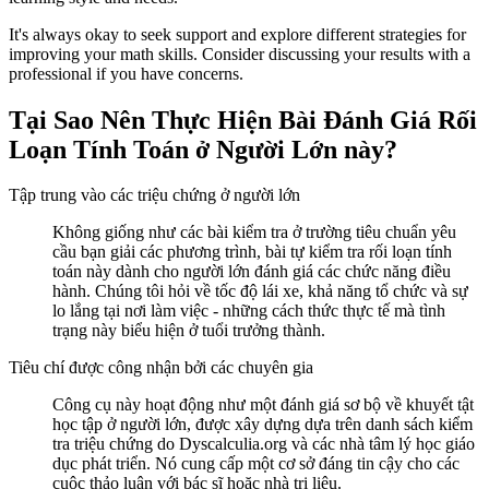
It's always okay to seek support and explore different strategies for
improving your math skills. Consider discussing your results with a
professional if you have concerns.
Tại Sao Nên Thực Hiện Bài Đánh Giá Rối
Loạn Tính Toán ở Người Lớn này?
Tập trung vào các triệu chứng ở người lớn
Không giống như các bài kiểm tra ở trường tiêu chuẩn yêu
cầu bạn giải các phương trình, bài tự kiểm tra rối loạn tính
toán này dành cho người lớn đánh giá các chức năng điều
hành. Chúng tôi hỏi về tốc độ lái xe, khả năng tổ chức và sự
lo lắng tại nơi làm việc - những cách thức thực tế mà tình
trạng này biểu hiện ở tuổi trưởng thành.
Tiêu chí được công nhận bởi các chuyên gia
Công cụ này hoạt động như một đánh giá sơ bộ về khuyết tật
học tập ở người lớn, được xây dựng dựa trên danh sách kiểm
tra triệu chứng do Dyscalculia.org và các nhà tâm lý học giáo
dục phát triển. Nó cung cấp một cơ sở đáng tin cậy cho các
cuộc thảo luận với bác sĩ hoặc nhà trị liệu.