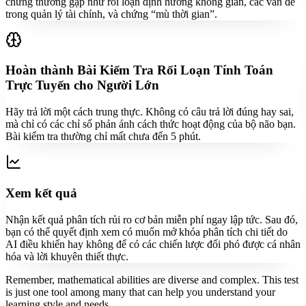
chứng thường gặp như rối loạn định hướng không gian, các vấn đề
trong quản lý tài chính, và chứng “mù thời gian”.
Hoàn thành Bài Kiểm Tra Rối Loạn Tính Toán
Trực Tuyến cho Người Lớn
Hãy trả lời một cách trung thực. Không có câu trả lời đúng hay sai,
mà chỉ có các chỉ số phản ánh cách thức hoạt động của bộ não bạn.
Bài kiểm tra thường chỉ mất chưa đến 5 phút.
Xem kết quả
Nhận kết quả phân tích rủi ro cơ bản miễn phí ngay lập tức. Sau đó,
bạn có thể quyết định xem có muốn mở khóa phân tích chi tiết do
AI điều khiển hay không để có các chiến lược đối phó được cá nhân
hóa và lời khuyên thiết thực.
Remember, mathematical abilities are diverse and complex. This test
is just one tool among many that can help you understand your
learning style and needs.