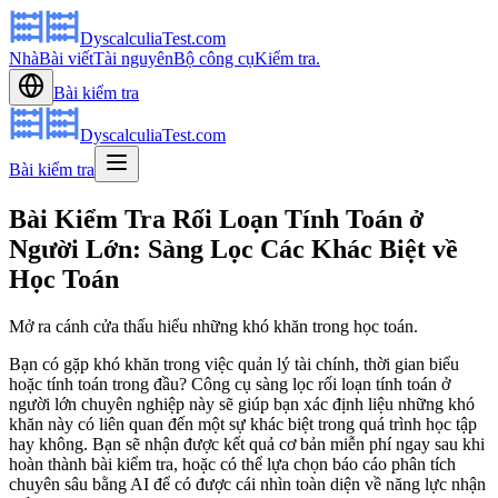
DyscalculiaTest.com
Nhà
Bài viết
Tài nguyên
Bộ công cụ
Kiểm tra.
Bài kiểm tra
DyscalculiaTest.com
Bài kiểm tra
Bài Kiểm Tra Rối Loạn Tính Toán ở
Người Lớn: Sàng Lọc Các Khác Biệt về
Học Toán
Mở ra cánh cửa thấu hiểu những khó khăn trong học toán.
Bạn có gặp khó khăn trong việc quản lý tài chính, thời gian biểu
hoặc tính toán trong đầu? Công cụ sàng lọc rối loạn tính toán ở
người lớn chuyên nghiệp này sẽ giúp bạn xác định liệu những khó
khăn này có liên quan đến một sự khác biệt trong quá trình học tập
hay không. Bạn sẽ nhận được kết quả cơ bản miễn phí ngay sau khi
hoàn thành bài kiểm tra, hoặc có thể lựa chọn báo cáo phân tích
chuyên sâu bằng AI để có được cái nhìn toàn diện về năng lực nhận