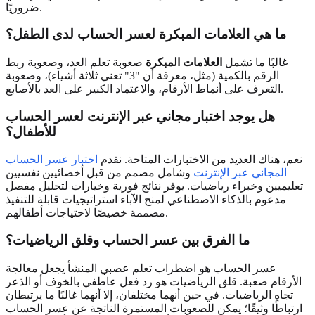
ضروريًا.
ما هي العلامات المبكرة لعسر الحساب لدى الطفل؟
غالبًا ما تشمل
العلامات المبكرة
صعوبة تعلم العد، وصعوبة ربط
الرقم بالكمية (مثل، معرفة أن "3" تعني ثلاثة أشياء)، وصعوبة
التعرف على أنماط الأرقام، والاعتماد الكبير على العد بالأصابع.
هل يوجد اختبار مجاني عبر الإنترنت لعسر الحساب
للأطفال؟
نعم، هناك العديد من الاختبارات المتاحة. نقدم
اختبار عسر الحساب
المجاني عبر الإنترنت
وشامل مصمم من قبل أخصائيين نفسيين
تعليميين وخبراء رياضيات. يوفر نتائج فورية وخيارات لتحليل مفصل
مدعوم بالذكاء الاصطناعي لمنح الآباء استراتيجيات قابلة للتنفيذ
مصممة خصيصًا لاحتياجات أطفالهم.
ما الفرق بين عسر الحساب وقلق الرياضيات؟
عسر الحساب هو اضطراب تعلم عصبي المنشأ يجعل معالجة
الأرقام صعبة. قلق الرياضيات هو رد فعل عاطفي بالخوف أو الذعر
تجاه الرياضيات. في حين أنهما مختلفان، إلا أنهما غالبًا ما يرتبطان
ارتباطًا وثيقًا؛ يمكن للصعوبات المستمرة الناتجة عن عسر الحساب