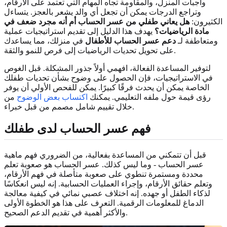
واجبات المنزل، والمقاومة تجاه المهام التي تعتمد على الأرقام،
وتراجع الدرجات يمكن أن تجعل أي والد يشعر بالعجز. يتساءل
الكثيرون:
هل يعاني طفلي من عسر الحساب أم أنه مجرد ضعف في
مادة الرياضيات؟
يهدف هذا الدليل إلى تقديم استراتيجيات عملية
ومتعاطفة لـ
دعم عسر الحساب للأطفال
في منزلك، مما يساعدك
على تحويل تحديات الرياضيات إلى فرص للنمو والثقة.
لتوفير المساعدة الفعالة، افهمي أولاً جذور المشكلة. قبل الغوص
في الاستراتيجيات، فإن الحصول على وضوح بشأن تحديات طفلك
الخاصة يمكن أن يحدث فرقًا كبيرًا. يمكن للفحص الأولي أن يوفر
رؤى قيمة حول ملفه التعليمي. يمكنك
اكتساب بعض الوضوح
من
خلال تقييم شامل مصمم من قبل خبراء.
فهم عسر الحساب لدى طفلك
قبل أن تتمكني من المساعدة بفعالية، من الضروري فهم ماهية
عسر الحساب - وما ليس كذلك. عسر الحساب هو صعوبة تعلم
محددة ومستمرة تنطوي على صعوبة متأصلة في فهم الأرقام،
وتعلم حقائق الأرقام، وإجراء العمليات الحسابية. إنه ليس انعكاسًا
لذكاء الطفل أو جهده. إنه اختلاف عصبي نمائي في كيفية معالجة
الدماغ للمعلومات الرقمية. التعرف على هذا هو الخطوة الأولى
والأكثر أهمية في تقديم الدعم الصحيح.