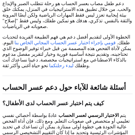
دعم طفل مصاب بعسر الحساب هو رحلة تتطلب الصبر والإبداع
والحب. من خلال تطبيق هذه الاستراتيجيات في المنزل، يمكنك خلق
بيئة إيجابية تعزز ليس فقط المهارات الرياضية ولكن أيضًا المرونة
والثقة بالنفس. تذكري، هدفك هو تمكين طفلك، وليس فقط "إصلاح"
صعوباته في الرياضيات.
الخطوة الأولى لتقديم أفضل دعم هي فهم الطبيعة الفريدة لتحديات
طفلك.
قومي بإجراء اختبار عسر الحساب المجاني الخاص بنا
اليوم.
يمكن لأداة الفحص هذه المصممة من قبل خبراء توفير الوضوح الذي
تحتاجينه، وتقديم نتيجة أساسية فورية وخيار لتقرير مفصل مدعوم
بالذكاء الاصطناعي مع استراتيجيات مخصصة. دعينا نساعدك أنت
نحو حياة أغنى وأكثر ثقة.
وطفلك
لبدء رحلتكما
أسئلة شائعة للآباء حول دعم عسر الحساب
كيف يتم اختبار عسر الحساب لدى الأطفال؟
يتم
الاختبار الرسمي لعسر الحساب
عادةً بواسطة أخصائي نفسي
تعليمي أو متخصص في صعوبات التعلم. ومع ذلك، فإن أداة الفحص
عالية الجودة هي خطوة أولى ممتازة. يمكن أن تساعدك في تحديد
المؤشرات الرئيسية وتحديد ما إذا كان التقييم التشخيصي الرسمي