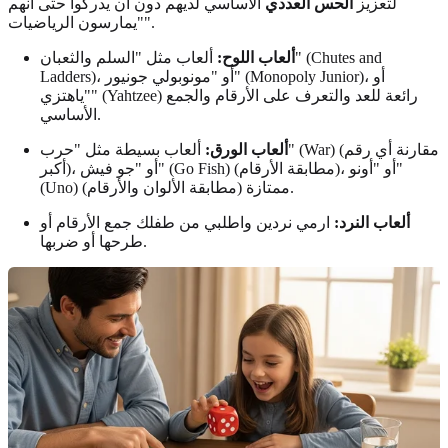
لتعزيز
الحس العددي
الأساسي لديهم دون أن يدركوا حتى أنهم
"يمارسون الرياضيات".
ألعاب اللوح:
ألعاب مثل "السلم والثعبان" (Chutes and
Ladders)، أو "مونوبولي جونيور" (Monopoly Junior)، أو
"ياهتزي" (Yahtzee) رائعة للعد والتعرف على الأرقام والجمع
الأساسي.
ألعاب الورق:
ألعاب بسيطة مثل "حرب" (War) (مقارنة أي رقم
أكبر)، أو "جو فيش" (Go Fish) (مطابقة الأرقام)، أو "أونو"
(Uno) (مطابقة الألوان والأرقام) ممتازة.
ألعاب النرد:
ارمي نردين واطلبي من طفلك جمع الأرقام أو
طرحها أو ضربها.