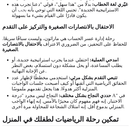
غيّري لغة الخطاب:
بدلًا من "هذا سهل"، قولي "دعنا نجرب هذه
الاستراتيجية الجديدة". تجنبي اللغة التي توحي بأنه
يجب
أن
يكون قادرًا على القيام بشيء ما بسهولة.
الاحتفال بالانتصارات الصغيرة والتركيز على التقدم
رحلة إدارة عسر الحساب هي ماراثون، وليست سباقًا سريعًا.
للحفاظ على التحفيز، من الضروري الاعتراف
بالاحتفال بالانتصارات
.
الصغيرة
امدحي العملية:
احتفلي عندما يجرب استراتيجية جديدة، أو
يطلب المساعدة، أو يحل مشكلة دون استسلام، بغض النظر
عن الإجابة النهائية.
تتبعي التقدم بشكل مرئي:
استخدمي مخططًا لإظهار عدد
الحقائق الرياضية التي أتقنها أو كيف أصبحت جلسات الواجبات
المنزلية أكثر هدوءًا. هذا يجعل تقدمهم ملموسًا.
حددي النجاح بشكل مختلف:
النجاح ليس مجرد "درجة A" في
الاختبار. إنه فهم مفهوم كان محيرًا بالأمس. إنه إنهاء الواجب
المنزلي بدموع أقل. إنه امتلاك الشجاعة للمحاولة مرة أخرى.
تمكين رحلة الرياضيات لطفلك في المنزل