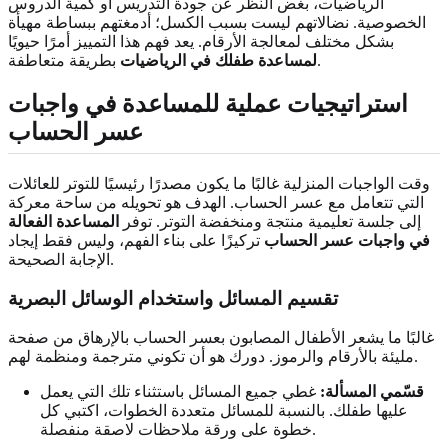
الرياضيات، بغض النظر عن جودة التدريس أو كمية الدروس
الخصوصية. نضالاتهم ليست بسبب الكسل؛ أدمغتهم ببساطة مهيأة
بشكل مختلف لمعالجة الأرقام. يعد فهم هذا التمييز أمرًا حيويًا
بطريقة متعاطفة.
لمساعدة طفلك في الرياضيات
استراتيجيات عملية للمساعدة في واجبات
عسر الحساب
وقت الواجبات المنزلية غالبًا ما يكون مصدرًا رئيسيًا للتوتر للعائلات
التي تتعامل مع عسر الحساب. الهدف هو تحويله من ساحة معركة
إلى جلسة تعليمية منتجة ومنخفضة التوتر. توفر
المساعدة الفعالة
في واجبات عسر الحساب
تركيزًا على بناء الفهم، وليس فقط إيجاد
الإجابة الصحيحة.
تقسيم المسائل واستخدام الوسائل البصرية
غالبًا ما يشعر الأطفال المصابون بعسر الحساب بالإرهاق من صفحة
مليئة بالأرقام والرموز. دورك هو أن تكوني مترجمة ومنظمة لهم.
قسّمي المسألة:
غطي جميع المسائل باستثناء تلك التي يعمل
عليها طفلك. بالنسبة للمسائل متعددة الخطوات، اكتبي كل
خطوة على ورقة ملاحظات لاصقة منفصلة.