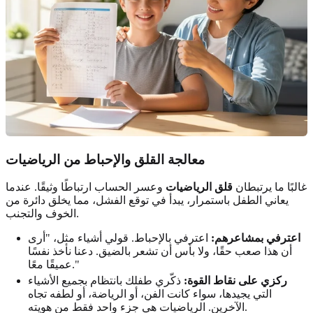
معالجة القلق والإحباط من الرياضيات
غالبًا ما يرتبطان
قلق الرياضيات
وعسر الحساب ارتباطًا وثيقًا. عندما
يعاني الطفل باستمرار، يبدأ في توقع الفشل، مما يخلق دائرة من
الخوف والتجنب.
اعترفي بمشاعرهم:
اعترفي بالإحباط. قولي أشياء مثل، "أرى
أن هذا صعب حقًا، ولا بأس أن تشعر بالضيق. دعنا نأخذ نفسًا
عميقًا معًا."
ركزي على نقاط القوة:
ذكّري طفلك بانتظام بجميع الأشياء
التي يجيدها، سواء كانت الفن، أو الرياضة، أو لطفه تجاه
الآخرين. الرياضيات هي جزء واحد فقط من هويته.