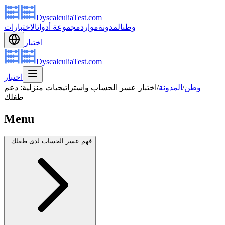
DyscalculiaTest.com
وطن
المدونة
موارد
مجموعة أدوات
الاختبارات
اختبار
DyscalculiaTest.com
اختبار
وطن
/
المدونة
/
اختبار عسر الحساب واستراتيجيات منزلية: دعم
طفلك
Menu
فهم عسر الحساب لدى طفلك