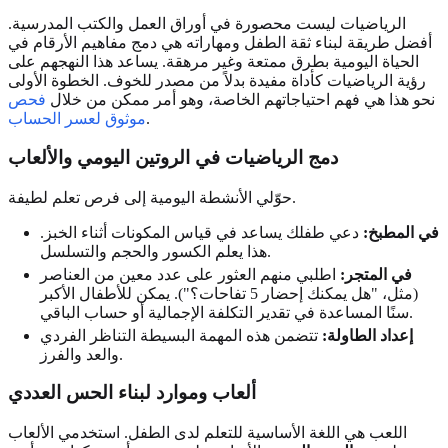
الرياضيات ليست محصورة في أوراق العمل والكتب المدرسية.
أفضل طريقة لبناء ثقة الطفل ومهاراته هي دمج مفاهيم الأرقام في
الحياة اليومية بطرق ممتعة وغير مرهقة. يساعد هذا النهجهم على
رؤية الرياضيات كأداة مفيدة بدلاً من مصدر للخوف. الخطوة الأولى
نحو هذا هي فهم احتياجاتهم الخاصة، وهو أمر ممكن من خلال
فحص
.
موثوق لعسر الحساب
دمج الرياضيات في الروتين اليومي والألعاب
حوّلي الأنشطة اليومية إلى فرص تعلم لطيفة.
في المطبخ:
دعي طفلك يساعد في قياس المكونات أثناء الخبز.
هذا يعلم الكسور والحجم والتسلسل.
في المتجر:
اطلبي منهم العثور على عدد معين من العناصر
(مثل، "هل يمكنك إحضار 5 تفاحات؟"). يمكن للأطفال الأكبر
سنًا المساعدة في تقدير التكلفة الإجمالية أو حساب الباقي.
إعداد الطاولة:
تتضمن هذه المهمة البسيطة التناظر الفردي
والعد والفرز.
ألعاب وموارد لبناء الحس العددي
اللعب هي اللغة الأساسية للتعلم لدى الطفل. استخدمي الألعاب