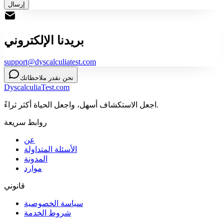
إرسال
بريدنا الإلكتروني
support@dyscalculiatest.com
نحن نقدر ملاحظاتك
DyscalculiaTest.com
اجعل الاستكشاف أسهل، واجعل الحياة أكثر ثراءً.
روابط سريعة
عن
الأسئلة المتداولة
المدونة
موارد
قانوني
سياسة الخصوصية
شروط الخدمة