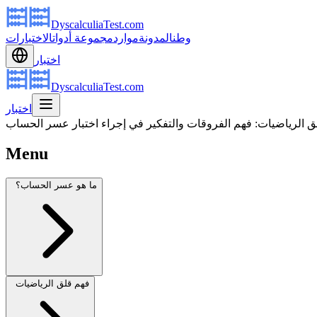
DyscalculiaTest.com
وطن
المدونة
موارد
مجموعة أدوات
الاختبارات
اختبار
DyscalculiaTest.com
اختبار
الرياضيات: فهم الفروقات والتفكير في إجراء اختبار عسر الحساب
Menu
ما هو عسر الحساب؟
فهم قلق الرياضيات