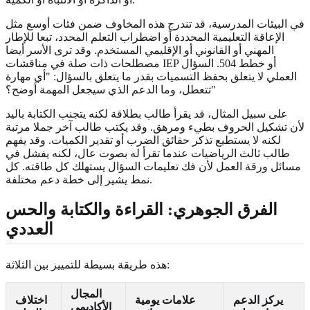
في البيئات المدرسية، قد تندرج هذه المخاوف ضمن فئات أوسع مثل
الإعاقة التعليمية المحددة أو اضطراب التعلم المحدد، تبعا للإطار
المهني أو القانوني أو الإقليمي المستخدم. وقد ترى الأسر أيضا
مصطلحات ذات صلة في مناقشات IEP أو خطط 504. السؤال
العملي لا يتعلق بحفظ التسميات بقدر ما يتعلق بالسؤال: "أي مهارة
تتعطل، وما الدعم الذي سيجعل المهمة أوضح؟"
على سبيل المثال، قد يقرأ طالب بطلاقة لكنه يتجنب الكتابة باليد
لأن تشكيل الحروف بطيء ومرهق. وقد يكتب طالب آخر جملا مرتبة
لكنه لا يستطيع تذكر حقائق الضرب أو تقدير الكميات. وقد يفهم
طالب ثالث الرياضيات عندما تقرأ له بصوت عال، لكنه يفشل في
مسائل ورقة العمل لأن فك تعليمات السؤال يستهلك كل طاقته. كل
نمط يشير إلى خطة دعم مختلفة.
الفرق الجوهري: القراءة والكتابة والحس
العددي
هذه طريقة بسيطة للتمييز بين الثلاثة:
المجال
يركز الدعم
علامات يومية
اختلاف
الأكاديمي