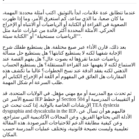
عندما تتطابق عدة علامات، ابدأ بالتوثيق. اكتب أمثلة محددة: المهمة،
ما كان صعبا، ما الذي ساعد، كم استغرق الأمر، وما إذا ظهرت
الصعوبة في القراءة أو الكتابة أو الرياضيات أو الانتباه أو الإخراج
الحركي. الأمثلة المحددة أكثر فائدة من عبارات عامة مثل
"الرياضيات مستحيلة" أو "الكتابة سيئة".
بعد ذلك، قارن الأداء عبر صيغ مختلفة. هل يستطيع طفلك شرح
الإجابة شفهيا لكنه لا يستطيع كتابتها؟ هل يستطيع حل مسألة
رياضيات عندما تقرؤها له بصوت عال؟ هل يفهم القصة عند
الاستماع لكنه لا يفهمها عند القراءة المستقلة؟ هل يستطيع الحساب
الذهني لكنه يفقد الدقة عند نسخ الخطوات؟ غالبا ما تكشف هذه
المقارنات هل العائق في المفهوم أم اللغة أم الإخراج الكتابي أم
طلب السرعة أم شكل المهمة.
ثم تحدث مع المدرسة أو مع مهني مؤهل. في الولايات المتحدة، قد
تسمع الأسر عن IEP أو خطط Section 504 أو التقييمات المدرسية أو
الإرشادات الخاصة بالولاية. إذا كنت تبحث عن TEA dyslexia
dysgraphia and dyscalculia in the IEP، فالمهم هو أن تسأل عن
الأدلة التي يحتاجها الفريق، وعن المجالات الأكاديمية التي ستراجع،
وعن كيفية مطابقة الدعم للاحتياجات المرصودة. هذه المقالة
تعليمية وليست نصيحة قانونية، وتختلف عمليات المدرسة حسب
المكان.