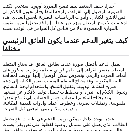
أخيرا، خفف الضغط بينما تصبح الصورة أوضح. استخدم الكتب
الصوتية للوصول إلى القراءة، ولوحة المفاتيح أو تحويل الكلام إلى
نص للإنتاج الكتابي، وأدوات الرياضيات البصرية للحس العددي. هذه
الدعامات لا تمنح المتعلم ميزة غير عادلة. إنها قد تجعل المهمة تقيس
المهارة المقصودة بدلا من قياس كل الحواجز في الوقت نفسه.
كيف يتغير الدعم عندما يكون العائق الرئيسي
مختلفا
يعمل الدعم بأفضل صورة عندما يطابق العائق. قد يحتاج المتعلم
المصاب بعسر القراءة إلى تعليم قرائي منظم، وتدريب متكرر على
أنماط الصوت والرمز، ونصوص يمكن الوصول إليها، ووقت لمعالجة
اللغة المكتوبة. وقد يحتاج المتعلم المصاب بعسر الكتابة إلى دعم
صريح للكتابة اليدوية، وتقليل النسخ، واستخدام لوحة المفاتيح،
وتحويل الكلام إلى نص، أو مخططات تفصل توليد الأفكار عن نسخها.
وقد يحتاج المتعلم المصاب بعسر الحساب إلى نماذج عددية
ملموسة، وتمثيلات بصرية، وخطوط أعداد، وأدوات للقيمة المكانية،
وتدريب متكرر يبني المعنى قبل السرعة.
عندما يوجد تداخل، يمكن ترتيب الدعم في طبقات. قد يحصل
الطالب الذي يعمل على مسائل رياضية لفظية على نص يقرأ بصوت
عال، ونموذج بصري، وورق مربعات للمحاذاة، ووقت إضافي. وقد