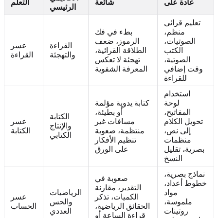
عادة على
شائعة
التعلم
الرئيسي
تعليم قرائي
منظم،
بطء في فك
الصوتيات،
الرموز، ضعف
القراءة
عسر
الكتب
الطلاقة القرائية،
والتهجئة
القراءة
الصوتية،
تهجئة لا تعكس
وقت إضافي
المعرفة الشفوية
للقراءة
استخدام
لوحة
كتابة يدوية مؤلمة
المفاتيح،
أو بطيئة،
الكتابة
تحويل الكلام
مسافات غير
عسر
والإنتاج
إلى نص،
منتظمة، صعوبة
الكتابة
الكتابي
منظمات
تنظيم الأفكار
بصرية، تقليل
على الورق
النسخ
نماذج بصرية،
صعوبة في
خطوط أعداد،
التقدير، مقارنة
مواد
الرياضيات
الكميات، تذكر
عسر
ملموسة،
والحس
الحقائق الرياضية،
الحساب
روتينات
العددي
قراءة الساعة أو