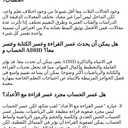
وجود الحالات الثلاث معا أقل شيوعا من وجود اختلاف تعلم واحد،
لكن التداخل ليس أمرا غير معتاد. تختلف المعدلات الدقيقة لأن
الدراسات والفئات العمرية وطرق التقييم تختلف. إذا تأثرت عدة
مجالات، فمن الأفضل توثيق النمط بعناية بدلا من افتراض أن تسمية
واحدة تفسر كل شيء.
هل يمكن أن يحدث عسر القراءة وعسر الكتابة وعسر
الحساب و ADHD معا؟
نعم، يمكن أن تحدث معا. قد يؤثر ADHD في الانتباه والذاكرة
العاملة والتخطيط وإكمال المهام، مما قد يجعل تحديات القراءة
والكتابة والرياضيات أكثر وضوحا. يمكن أن يساعد تقييم واسع في
فصل الحواجز المرتبطة بالانتباه عن احتياجات التعلم الخاصة بمهارة
معينة.
هل عسر الحساب مجرد عسر قراءة مع الأعداد؟
لا. عبارة "عسر القراءة مع الأعداد" لقب شائع، لكن عسر الحساب
ليس مجرد صعوبة قراءة مطبقة على الرياضيات. يشمل عسر
الحساب الحس العددي والكمية والحجم والرموز الرياضية وأنماط
الحساب. يمكن لصعوبة القراءة أن تؤثر في المسائل اللفظية، لكن
ذلك ليس هو نفسه اختلاف تعلم رياضي جوهري.