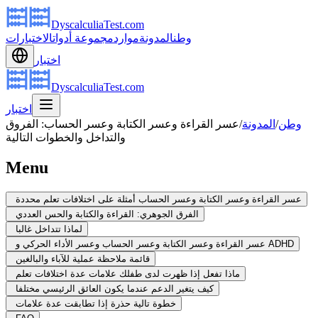
DyscalculiaTest.com
وطن
المدونة
موارد
مجموعة أدوات
الاختبارات
اختبار
DyscalculiaTest.com
اختبار
وطن
/
المدونة
/
عسر القراءة وعسر الكتابة وعسر الحساب: الفروق
والتداخل والخطوات التالية
Menu
عسر القراءة وعسر الكتابة وعسر الحساب أمثلة على اختلافات تعلم محددة
الفرق الجوهري: القراءة والكتابة والحس العددي
لماذا تتداخل غالبا
عسر القراءة وعسر الكتابة وعسر الحساب وعسر الأداء الحركي و ADHD
قائمة ملاحظة عملية للآباء والبالغين
ماذا تفعل إذا ظهرت لدى طفلك علامات عدة اختلافات تعلم
كيف يتغير الدعم عندما يكون العائق الرئيسي مختلفا
خطوة تالية حذرة إذا تطابقت عدة علامات