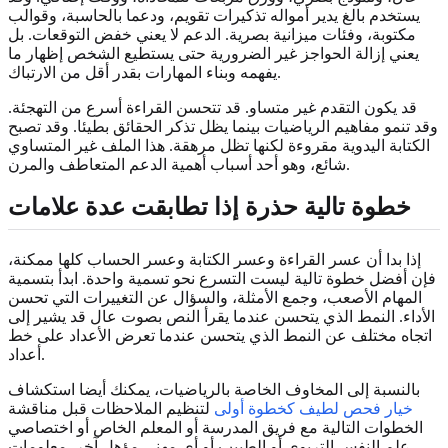
يستخدم بالغ يدير أمواله تذكيرات تقويم، ودعما بالحاسبة، وقوالب
مكتوبة، وفئات ميزانية بصرية. الدعم لا يعني خفض التوقعات. بل
يعني إزالة الحواجز غير الضرورية حتى يستطيع الشخص إظهار ما
يفهمه وبناء المهارات بقدر أقل من الارتباك.
قد يكون التقدم غير متساو. قد تتحسن القراءة أسرع من التهجئة.
وقد تنمو مفاهيم الرياضيات بينما يظل تذكر الحقائق بطيئا. وقد تصبح
الكتابة اليدوية مقروءة لكنها تظل مرهقة. هذا الملف غير المتساوي
شائع، وهو أحد أسباب أهمية الدعم المتعاطف والمرن.
خطوة تالية حذرة إذا تطابقت عدة علامات
إذا بدا أن عسر القراءة وعسر الكتابة وعسر الحساب كلها ممكنة،
فإن أفضل خطوة تالية ليست التسرع نحو تسمية واحدة. ابدأ بتسمية
المهام الأصعب، وجمع الأمثلة، والسؤال عن التغييرات التي تحسن
الأداء. النمط الذي يتحسن عندما يقرأ النص بصوت عال قد يشير إلى
اتجاه مختلف عن النمط الذي يتحسن عندما تعرض الأعداد على خط
أعداد.
بالنسبة إلى المخاوف الخاصة بالرياضيات، يمكنك أيضا استكشاف
خيار فحص لطيف كخطوة أولى
لتنظيم الملاحظات قبل مناقشة
الخطوات التالية مع فريق المدرسة أو المعلم الخاص أو اختصاصي
علم النفس التربوي أو الطبيب أو أي مهني مؤهل آخر. معلومات