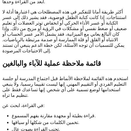
أبعد من القراءة وحدها.
أكثر طريقة أمانا للتفكير في هذه المصطلحات هي اعتبارها أدلة لا
استنتاجات. إذا كانت كتابة الطفل فوضوية، فقد يشير ذلك إلى عسر
الكتابة أو عسر الأداء الحركي أو انخفاض توتر العضلات أو تعليم
ضعيف أو ضغط نفسي أو مشكلات في الرؤية أو مزيج من ذلك. وإذا
كان البالغ يعاني مع الميزانية، فقد يشمل الأمر عسر الحساب أو
الانتباه أو القلق أو قلة الممارسة أو صدمة مرتبطة بالرياضيات.
يمكن للتسميات أن توجه الأسئلة، لكن خطة الدعم ينبغي أن تستند
إلى الاحتياجات المرصودة.
قائمة ملاحظة عملية للآباء والبالغين
استخدم هذه القائمة لملاحظة الأنماط قبل اجتماع المدرسة أو جلسة
التعليم الفردي أو التقييم المهني. إنها ليست تقييما رسميا، ولا ينبغي
استخدامها لوضع تسمية على أي شخص. إنها تساعدك فقط على
تنظيم ما تراه.
في القراءة، ابحث عن:
قراءة بطيئة أو مجهدة مقارنة بفهم المسموع.
تخمين الكلمات من شكلها أو سياقها.
تجنب القراءة بصوت عال.