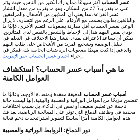
عسر الحساب
أكثر شيوعًا مما يدرك الكثير من الناس، حيث يؤثر
على ما يقدر بـ 5-7٪ من السكان، وهو ما يقرب من معدل انتشار
عسر القراءة. هذا يعني أن الملايين من الأطفال والمراهقين
والبالغين يعانون بصمت مع الأرقام. على الرغم من انتشاره، لا يزال
الوعي بعسر الحساب أقل مقارنة بصعوبات التعلم الأخرى. غالبًا ما
يؤدي نقص الفهم هذا إلى الإحباط والشعور بالنقص لدى المتأثرين.
يمكن أن يساعد الاعتراف بمدى انتشار هذا الاختلاف في التعلم في
تقليل الوصمة وتشجيع المزيد من الأشخاص على طلب الفهم
والدعم. إذا كنت مهتمًا بصعوبات الرياضيات الخاصة بك، ففكر في
.
إجراء
اختبار عسر الحساب عبر الإنترنت
ما هي أسباب عسر الحساب؟ استكشاف
العوامل الكامنة
أسباب عسر الحساب
الدقيقة معقدة ومتعددة الأوجه، وغالبًا ما
تتضمن مزيجًا من العوامل الوراثية والعصبية والبيئية. إنها ليست حالة
ناجمة عن تعليم ضعيف أو نقص في الذكاء، بل بسبب اختلافات
محددة في وظائف الدماغ التي تؤثر على المعالجة الرياضية. يعد فك
هذه العوامل الكامنة أمرًا أساسيًا لتطوير استراتيجيات دعم فعالة.
دور الدماغ: الروابط الوراثية والعصبية