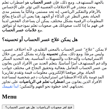
بالجهد المستهدف. ومع ذلك، فإن
عسر الحساب
هو اضطراب تعلم
محدد متجذر في الاختلافات العصبية التي تؤثر على الإحساس
بالأرقام والتفكير الرياضي. إنه تحد مستمر، وغالبًا ما يستمر مدى
الحياة، بغض النظر عن الذكاء أو الجهد. هذا يعني أن الدماغ يعالج
المعلومات الرقمية بشكل مختلف. يمكن أن يساعدك الفحص لدينا
في فهم ما إذا كانت صعوباتك هي صعوبات تعلم نموذجية أو تتوافق
.
مع
علامات عسر الحساب
هل يمكن علاج عسر الحساب أو تحسينه؟
لا يمكن "علاج" عسر الحساب بالمعنى التقليدي، لأنه اختلاف عصبي،
وليس مرضًا. ومع ذلك، يمكن
تحسينه
وإدارته بشكل كبير من خلال
الاستراتيجيات والتدخلات والتسهيلات المناسبة. يعد التحديد المبكر
والدعم المستهدف أمرًا أساسيًا. يتعلم العديد من الأفراد الذين يعانون
من عسر الحساب التعامل بفعالية وتحقيق النجاح في مختلف جوانب
الحياة. يوفر موقعنا الإلكتروني معلومات قيمة وتقدم تقاريرنا
المدعومة بالذكاء الاصطناعي استراتيجيات دعم شخصية لمساعدة
الأفراد الذين يعانون من
اضطراب تعلم في الرياضيات
على تجاوز
.
تحدياتهم. اتخذ خطوة نحو الفهم والتمكين؛
ابدأ تقييمك
Menu
فتح لغز صعوبات الرياضيات: هل هو عسر الحساب؟