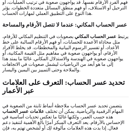
فهم الفرد الأرقام نفسها. قد يواجهون صعوبة في ترتيب العمليات، أو
الترحيل أو الاستلاف، أو فهم منطق المسائل متعددة الخطوات. يؤثر
هذا النوع على التطبيق العملي لمهارات الحساب.
عسر الحساب المكاني: عندما لا تتصل الأرقام والمساحة
يرتبط
عسر الحساب المكاني
بصعوبات في التنظيم المكاني للأرقام،
مثل محاذاة الأعمدة للحسابات، أو فهم الأرقام السالبة على خط
الأعداد، أو تفسير الرسوم البيانية والمخططات. قد يخلط الأفراد
الأرقام، أو يواجهون صعوبة في مفاهيم مثل القيمة المكانية، أو
يواجهون صعوبة في الهندسة والاستدلال المكاني. غالبًا ما يمتد هذا
إلى ما هو أبعد من الرياضيات ليشمل صعوبات في الاتجاهات
والملاحة وحتى التمييز بين اليمين واليسار.
تحديد عسر الحساب: التعرف على العلامات
عبر الأعمار
يتضمن تحديد عسر الحساب ملاحظة أنماط ثابتة من الصعوبة في
المهام الرقمية والرياضية. يمكن أن تختلف
علامات عسر الحساب
هذه حسب العمر، ولكنها غالبًا ما تعكس تحديات أساسية في
الإحساس بالأرقام. يعد التعرف المبكر أمرًا بالغ الأهمية لتنفيذ دعم
فعال. إذا بدت هذه العلامات مألوفة لك أو لشخص تهتم به، فإن