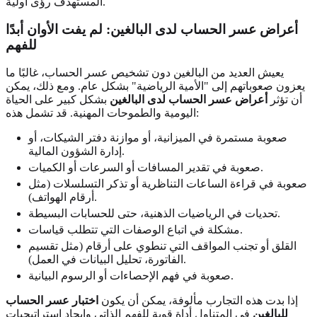
المستهدف رؤى أولية.
أعراض عسر الحساب لدى البالغين: لم يفت الأوان أبدًا
للفهم
يعيش العديد من البالغين دون تشخيص عسر الحساب، غالبًا ما
يعزون صعوباتهم إلى "الأمية الرياضية" بشكل عام. ومع ذلك، يمكن
أن تؤثر
أعراض عسر الحساب لدى البالغين
بشكل كبير على الحياة
اليومية والطموحات المهنية. قد تشمل هذه:
صعوبة مستمرة في الميزانية، أو موازنة دفتر الشيكات، أو
إدارة الشؤون المالية.
صعوبة في تقدير المسافات أو السرعات أو الكميات.
صعوبة في قراءة الساعات التناظرية أو تذكر التسلسلات (مثل
أرقام الهواتف).
تحديات في الرياضيات الذهنية، حتى للحسابات البسيطة.
مشكلة في اتباع الوصفات التي تتطلب قياسات.
القلق أو تجنب المواقف التي تنطوي على أرقام (مثل تقسيم
الفاتورة، تحليل البيانات في العمل).
صعوبة في فهم الإحصاءات أو الرسوم البيانية.
إذا بدت هذه التجارب مألوفة، يمكن أن يكون
اختبار عسر الحساب
للبالغين
في المتناول أداة قوية للفهم الذاتي وإيجاد استراتيجيات