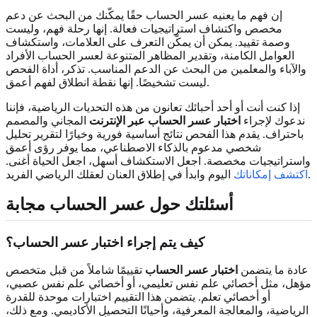
إن فهم ما يعنيه عسر الحساب حقًا يمكّنك من البحث عن دعم
مخصص واكتشاف استراتيجيات فعالة. إنها رحلة فهم، وليست
وصمة تقييد. يمكن أن يمكّن التعرف على العلامات، واستكشاف
العوامل الكامنة، وتقدير المظاهر المتنوعة لعسر الحساب الأفراد
والآباء والمعلمين من البحث عن الدعم المناسب. تذكر، أداة الفحص
ليست تشخيصًا. إنها نقطة انطلاق لفهم أعمق.
إذا كنت أنت أو أحد أحبائك تعانون من هذه التحديات الرياضية، فإننا
ندعوك لإجراء
اختبار عسر الحساب عبر الإنترنت
المجاني والمصمم
باحتراف. يقدم هذا الفحص نتائج أساسية فورية وخيارًا لتقرير تحليل
شخصي مدعوم بالذكاء الاصطناعي، مما يوفر رؤى أعمق
واستراتيجيات مخصصة. اجعل الاستكشاف أسهل، اجعل الحياة أغنى.
اليوم وابدأ في إطلاق العنان لعقلك الرياضي الفريد.
اكتشف إمكاناتك
أسئلتك حول عسر الحساب مجابة
كيف يتم إجراء اختبار عسر الحساب؟
عادة ما يتضمن
اختبار عسر الحساب
تقييمًا شاملاً من قبل متخصص
مؤهل، مثل أخصائي علم نفس تعليمي، أو أخصائي علم نفس عصبي،
أو أخصائي تعلم. يتضمن هذا التقييم اختبارات موحدة للقدرة
الرياضية، والمعالجة المعرفية، وأحيانًا التحصيل الأكاديمي. ومع ذلك،