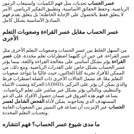
عسر الحساب
تحديات مثل فهم الكميات، واستيعاب الرموز
الرياضية، وحفظ الحقائق الأساسية، وتطبيق التفكير الرياضي. الأمر
لا يتعلق فقط بالحصول على الإجابة الخاطئة؛ بل يتعلق بعدم فهم
المبادئ الأساسية بشكل كامل.
عسر الحساب مقابل عسر القراءة وصعوبات التعلم
الأخرى
من السهل الخلط بين عسر الحساب وصعوبات التعلم الأخرى مثل
عسر القراءة. في حين أن كليهما اضطرابات تعلم محددة، فإن
عسر
القراءة
يؤثر بشكل أساسي على معالجة القراءة واللغة، بينما يؤثر
عسر الحساب بشكل خاص على القدرات الرياضية. ومع ذلك، من
الممكن للأفراد تجربة كلتا الحالتين، حيث غالبًا ما تتواجد صعوبات
التعلم معًا. قد تشمل الحالات الأخرى ذات الصلة اضطراب فرط
الحركة وتشتت الانتباه (ADHD)، والذي يمكن أن يؤثر على التركيز
والتنظيم، وبالتالي يؤثر بشكل غير مباشر على تعلم الرياضيات.
يساعد فهم هذه الفروق في ضمان حصول الأفراد على الدعم
المستهدف الذي يحتاجونه. يمكن لأداة
الفحص الشامل لعسر
الحساب
عبر الإنترنت أن تساعد في التمييز بين الصعوبات العامة
وتحديات التعلم المحددة.
ما مدى شيوع عسر الحساب؟ فهم انتشاره