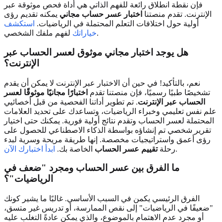
فإن نقطة انطلاق رائعة للفهم الذاتي هي أداة فحص موثوقة عبر
الإنترنت. تقدم منصتنا
اختبار عسر حساب مجاني
يمكنه تقديم رؤى
أولية حول اختلافات التعلم المحتملة في الرياضيات.
استكشف
لفهم ملفك الشخصي.
خياراتك
هل يوجد اختبار مجاني موثوق لعسر الحساب عبر
الإنترنت؟
نعم، بالتأكيد! في حين أن الاختبار عبر الإنترنت لا يمكن أن يقدم
تشخيصًا طبيًا رسميًا، فإن منصتنا تقدم
اختبارًا مجانيًا موثوقًا لعسر
الحساب عبر الإنترنت
. تم تطوير أداتنا الفحصية من قبل أخصائيي
علم نفس تعليمي وخبراء الرياضيات، وتساعدك على تحديد العلامات
المحتملة لعسر الحساب وتقدم نتائج أولية فورية. يمكنك حتى اختيار
تقرير شخصي تم إنشاؤه بواسطة الذكاء الاصطناعي للحصول على
رؤى أعمق واستراتيجيات مخصصة. إنها طريقة مريحة وسرية لبدء
.
رحلة
تقييم عسر الحساب
الخاصة بك.
ابدأ اختبارك الآن
ما الفرق بين عسر الحساب ومجرد "ضعف في
الرياضيات"؟
الفرق الرئيسي يكمن في السبب الأساسي. غالبًا ما يشير كونك
"ضعيفًا في الرياضيات" إلى نقص الممارسة، أو تدريس غير متسق،
أو مجرد عدم الاهتمام بالموضوع، والذي يمكن عادةً التغلب عليه