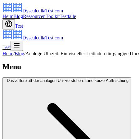
DyscalculiaTest.com
Heim
Blog
Ressourcen
Toolkit
Testfälle
Test
DyscalculiaTest.com
Test
Heim
/
Blog
/
Analoge Uhrzeit: Ein visueller Leitfaden für gängige Uhrz
Menu
Das Zifferblatt der analogen Uhr verstehen: Eine kurze Auffrischung