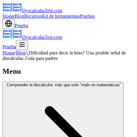
DyscalculiaTest.com
Hogar
Blog
Recursos
Kit de herramientas
Pruebas
Prueba
DyscalculiaTest.com
Prueba
Hogar
/
Blog
/
¿Dificultad para decir la hora? Una posible señal de
discalculia: Guía para padres
Menu
Comprender la discalculia: más que solo "malo en matemáticas"