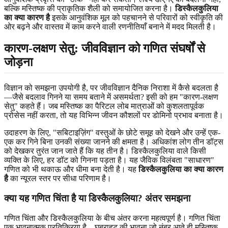
बल्कि मस्तिष्क की प्राकृतिक शैली को समायोजित करना है।
डिस्कैलकुलिया
का क्या कारण है
इसके आनुवंशिक मूल को पहचानने से परिवारों को स्वीकृति की
ओर बढ़ने और वास्तव में काम करने वाली रणनीतियाँ बनाने में मदद मिलती है।
कारण-लक्षण सेतु: जीवविज्ञान को गणित संघर्षों से
जोड़ना
विज्ञान को समझना उपयोगी है, पर जीवविज्ञान दैनिक निराशा में कैसे बदलता है
—जैसे बदलाव गिनने या समय बताने में असमर्थता? इसी को हम "कारण-लक्षण
सेतु" कहते हैं। जब मस्तिष्क का पैरिटल लोब मात्राओं को कुशलतापूर्वक
प्रोसेस नहीं करता, तो यह विभिन्न जीवन कौशलों पर डोमिनो प्रभाव बनाता है।
उदाहरण के लिए, "सबिटाइज़िंग" वस्तुओं के छोटे समूह को देखने और उन्हें एक-
एक कर गिने बिना उनकी संख्या जानने की क्षमता है। अधिकांश लोग तीन डॉट्स
को देखकर तुरंत जान जाते हैं कि यह तीन है। डिस्कैलकुलिया वाले किसी
व्यक्ति के लिए, हर डॉट को गिनना पड़ता है। यह जैविक विलंबता "साधारण"
गणित को भी थकाऊ और धीमा बना देती है। यह
डिस्कैलकुलिया का क्या कारण
है
का न्यूरल स्तर पर सीधा परिणाम है।
क्या यह गणित चिंता है या डिस्कैलकुलिया? अंतर समझना
गणित चिंता और डिस्कैलकुलिया के बीच अंतर करना महत्वपूर्ण है। गणित चिंता
एक भावनात्मक प्रतिक्रिया है—घबराहट की भावना जो नंबर आते ही मस्तिष्क