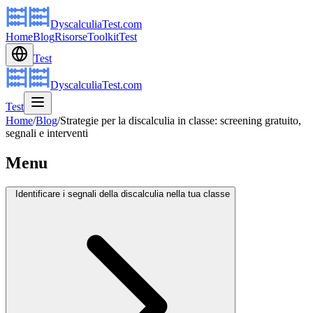
DyscalculiaTest.com
Home
Blog
Risorse
Toolkit
Test
Test
DyscalculiaTest.com
Test
Home
/
Blog
/
Strategie per la discalculia in classe: screening gratuito,
segnali e interventi
Menu
Identificare i segnali della discalculia nella tua classe