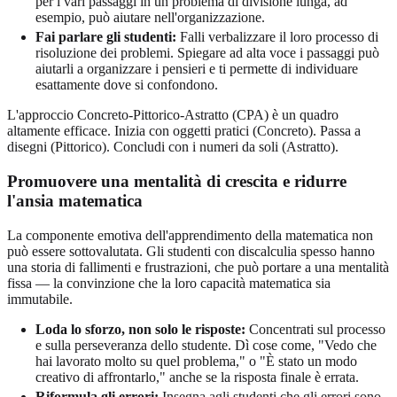
per i vari passaggi in un problema di divisione lunga, ad
esempio, può aiutare nell'organizzazione.
Fai parlare gli studenti:
Falli verbalizzare il loro processo di
risoluzione dei problemi. Spiegare ad alta voce i passaggi può
aiutarli a organizzare i pensieri e ti permette di individuare
esattamente dove si confondono.
L'approccio Concreto-Pittorico-Astratto (CPA) è un quadro
altamente efficace. Inizia con oggetti pratici (Concreto). Passa a
disegni (Pittorico). Concludi con i numeri da soli (Astratto).
Promuovere una mentalità di crescita e ridurre
l'ansia matematica
La componente emotiva dell'apprendimento della matematica non
può essere sottovalutata. Gli studenti con discalculia spesso hanno
una storia di fallimenti e frustrazioni, che può portare a una mentalità
fissa — la convinzione che la loro capacità matematica sia
immutabile.
Loda lo sforzo, non solo le risposte:
Concentrati sul processo
e sulla perseveranza dello studente. Dì cose come, "Vedo che
hai lavorato molto su quel problema," o "È stato un modo
creativo di affrontarlo," anche se la risposta finale è errata.
Riformula gli errori:
Insegna agli studenti che gli errori sono