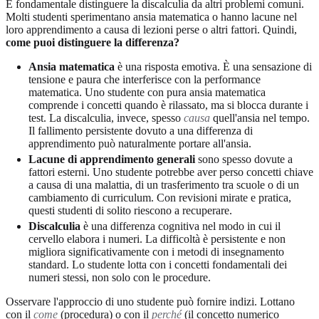
È fondamentale distinguere la discalculia da altri problemi comuni.
Molti studenti sperimentano ansia matematica o hanno lacune nel
loro apprendimento a causa di lezioni perse o altri fattori. Quindi,
come puoi distinguere la differenza?
Ansia matematica
è una risposta emotiva. È una sensazione di
tensione e paura che interferisce con la performance
matematica. Uno studente con pura ansia matematica
comprende i concetti quando è rilassato, ma si blocca durante i
test. La discalculia, invece, spesso
causa
quell'ansia nel tempo.
Il fallimento persistente dovuto a una differenza di
apprendimento può naturalmente portare all'ansia.
Lacune di apprendimento generali
sono spesso dovute a
fattori esterni. Uno studente potrebbe aver perso concetti chiave
a causa di una malattia, di un trasferimento tra scuole o di un
cambiamento di curriculum. Con revisioni mirate e pratica,
questi studenti di solito riescono a recuperare.
Discalculia
è una differenza cognitiva nel modo in cui il
cervello elabora i numeri. La difficoltà è persistente e non
migliora significativamente con i metodi di insegnamento
standard. Lo studente lotta con i concetti fondamentali dei
numeri stessi, non solo con le procedure.
Osservare l'approccio di uno studente può fornire indizi. Lottano
con il
come
(procedura) o con il
perché
(il concetto numerico