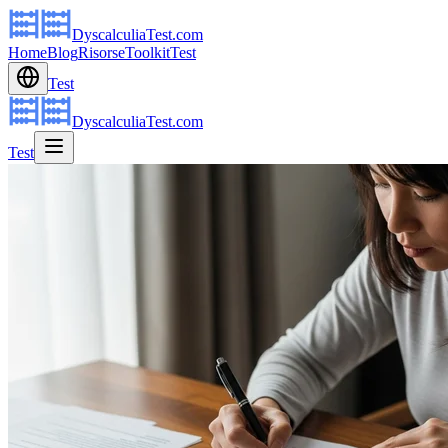
DyscalculiaTest.com
Home
Blog
Risorse
Toolkit
Test
Test
DyscalculiaTest.com
Test