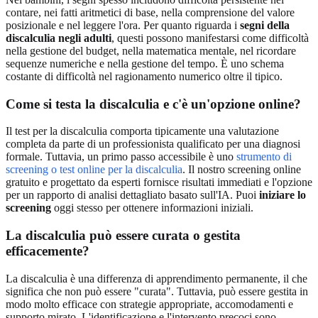
contare, nei fatti aritmetici di base, nella comprensione del valore
posizionale e nel leggere l'ora. Per quanto riguarda i
segni della
discalculia negli adulti
, questi possono manifestarsi come difficoltà
nella gestione del budget, nella matematica mentale, nel ricordare
sequenze numeriche e nella gestione del tempo. È uno schema
costante di difficoltà nel ragionamento numerico oltre il tipico.
Come si testa la discalculia e c'è un'opzione online?
Il test per la discalculia comporta tipicamente una valutazione
completa da parte di un professionista qualificato per una diagnosi
formale. Tuttavia, un primo passo accessibile è uno
strumento di
screening o test online per la discalculia
. Il nostro screening online
gratuito e progettato da esperti fornisce risultati immediati e l'opzione
per un rapporto di analisi dettagliato basato sull'IA. Puoi
iniziare lo
screening
oggi stesso per ottenere informazioni iniziali.
La discalculia può essere curata o gestita
efficacemente?
La discalculia è una differenza di apprendimento permanente, il che
significa che non può essere "curata". Tuttavia, può essere gestita in
modo molto efficace con strategie appropriate, accomodamenti e
supporto mirato. L'identificazione e l'intervento precoci sono