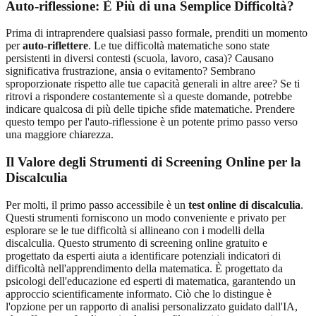
Auto-riflessione: È Più di una Semplice Difficoltà?
Prima di intraprendere qualsiasi passo formale, prenditi un momento
per
auto-riflettere
. Le tue difficoltà matematiche sono state
persistenti in diversi contesti (scuola, lavoro, casa)? Causano
significativa frustrazione, ansia o evitamento? Sembrano
sproporzionate rispetto alle tue capacità generali in altre aree? Se ti
ritrovi a rispondere costantemente sì a queste domande, potrebbe
indicare qualcosa di più delle tipiche sfide matematiche. Prendere
questo tempo per l'auto-riflessione è un potente primo passo verso
una maggiore chiarezza.
Il Valore degli Strumenti di Screening Online per la
Discalculia
Per molti, il primo passo accessibile è un
test online di discalculia
.
Questi strumenti forniscono un modo conveniente e privato per
esplorare se le tue difficoltà si allineano con i modelli della
discalculia. Questo strumento di screening online gratuito e
progettato da esperti aiuta a identificare potenziali indicatori di
difficoltà nell'apprendimento della matematica. È progettato da
psicologi dell'educazione ed esperti di matematica, garantendo un
approccio scientificamente informato. Ciò che lo distingue è
l'opzione per un rapporto di analisi personalizzato guidato dall'IA,