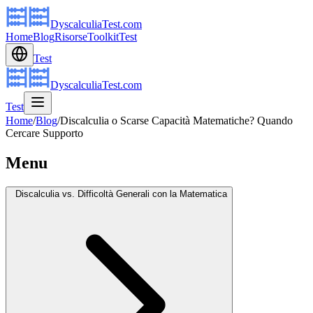
DyscalculiaTest.com
Home
Blog
Risorse
Toolkit
Test
Test
DyscalculiaTest.com
Test
Home
/
Blog
/
Discalculia o Scarse Capacità Matematiche? Quando
Cercare Supporto
Menu
Discalculia vs. Difficoltà Generali con la Matematica