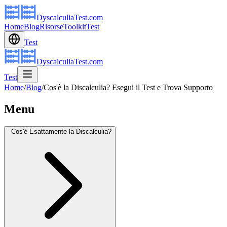
DyscalculiaTest.com
Home
Blog
Risorse
Toolkit
Test
Test
DyscalculiaTest.com
Test
Home
/
Blog
/
Cos'è la Discalculia? Esegui il Test e Trova Supporto
Menu
Cos'è Esattamente la Discalculia?