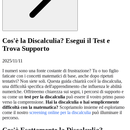
Cos'è la Discalculia? Esegui il Test e
Trova Supporto
2025/11/11
I numeri sono una fonte costante di frustrazione? Tu o tuo figlio
faticate con i concetti matematici di base, anche dopo ripetuti
tentativi? Non siete soli. Questa guida chiarirà cos'è la discalculia,
una difficoltà specifica dell'apprendimento che influenza le abilità
numeriche. Offrireemo chiarezza sui segni, i percorsi di supporto e
su come un
test per la discalculia
può essere il vostro primo passo
verso la comprensione.
Hai la discalculia o hai semplicemente
difficoltà con la matematica?
Scopriamolo insieme ed esploriamo
come il nostro
screening online per la discalculia
può illuminare il
percorso.
Cos'è Esattamente la Discalculia?