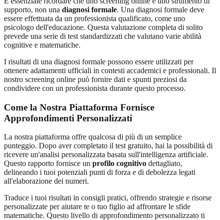
È essenziale ricordare che uno screening online è uno strumento di
supporto, non una
diagnosi formale
. Una diagnosi formale deve
essere effettuata da un professionista qualificato, come uno
psicologo dell'educazione. Questa valutazione completa di solito
prevede una serie di test standardizzati che valutano varie abilità
cognitive e matematiche.
I risultati di una diagnosi formale possono essere utilizzati per
ottenere adattamenti ufficiali in contesti accademici e professionali. Il
nostro screening online può fornire dati e spunti preziosi da
condividere con un professionista durante questo processo.
Come la Nostra Piattaforma Fornisce
Approfondimenti Personalizzati
La nostra piattaforma offre qualcosa di più di un semplice
punteggio. Dopo aver completato il test gratuito, hai la possibilità di
ricevere un'analisi personalizzata basata sull'intelligenza artificiale.
Questo rapporto fornisce un
profilo cognitivo
dettagliato,
delineando i tuoi potenziali punti di forza e di debolezza legati
all'elaborazione dei numeri.
Traduce i tuoi risultati in consigli pratici, offrendo strategie e risorse
personalizzate per aiutare te o tuo figlio ad affrontare le sfide
matematiche. Questo livello di approfondimento personalizzato ti