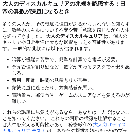
大人のディスカルキュリアの兆候を認識する：日
常の算数が課題になるとき
多くの大人が、その根底に理由があるかもしれないと知らず
に、数学のスキルについて不安や苦手意識を感じながら人生
を送ってきました。
大人のディスカルキュリア
は、個人の
キャリアや日常生活に大きな影響を与える可能性がありま
す。 一般的な兆候には以下が含まれます。
暗算が極端に苦手で、簡単な計算でも電卓が必要。
予算管理や割り勘など、数字が関わるタスクで不安を感
じる。
費用、距離、時間の見積もりが苦手。
頻繁に道に迷ったり、方向感覚が悪い。
電話番号、郵便番号、ゲームのスコアなどを覚えるのが
難しい。
これらの課題に見覚えがあるなら、あなたは一人ではないこ
とを知ってください。 これらの困難の根源を理解すること
は人生を変える可能性があり、秘密厳守の
大人向けディス
カルキュリア テスト
は、あなたの探求を始めるためのプラ