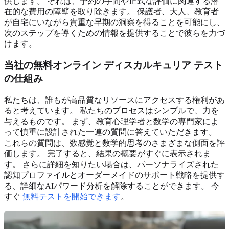
供します。 それは、予約の手間や正式な評価に関連する潜
在的な費用の障壁を取り除きます。 保護者、大人、教育者
が自宅にいながら貴重な早期の洞察を得ることを可能にし、
次のステップを導くための情報を提供することで彼らを力づ
けます。
当社の無料オンライン ディスカルキュリア テスト
の仕組み
私たちは、誰もが高品質なリソースにアクセスする権利があ
ると考えています。 私たちのプロセスはシンプルで、力を
与えるものです。 まず、教育心理学者と数学の専門家によ
って慎重に設計された一連の質問に答えていただきます。
これらの質問は、数感覚と数学的思考のさまざまな側面を評
価します。 完了すると、結果の概要がすぐに表示されま
す。 さらに詳細を知りたい場合は、パーソナライズされた
認知プロファイルとオーダーメイドのサポート戦略を提供す
る、詳細なAIパワード分析を解除することができます。 今
すぐ
無料テストを開始できます
。