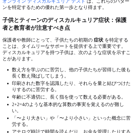
オンライン ディスカルキュリア テスト
は、これらのパター
ンを特定するための優れた第一歩となり得ます。
子供とティーンのディスカルキュリア症状：保護
者と教育者が注意すべき点
保護者や教師にとって、子供たちの初期の
症状
を特定する
ことは、タイムリーなサポートを提供する上で重要です。
ディスカルキュリアを持つ子供は、次のような症状を示すこ
とがあります。
数え方を学ぶのに苦労し、他の子供たちが習得した後も
長く数え飛ばしてしまう。
印刷された数字を認識したり、それらを量と結びつけた
りするのに苦労する。
年齢に不適切に、長く指を使って数える必要がある。
2+2=4のような基本的な算数の事実を覚えるのが難し
い。
「〜より大きい」や「〜より小さい」といった概念に苦
労する。
アナログ時計で時間を読んだり、お金を管理したりする