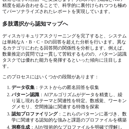
精度を組み合わせることで、科学的に裏付けられつつも極め
てパーソナライズされたレポートを実現しています。
多肢選択から認知マップへ
ディスカリキュリアスクリーニングを完了すると、システム
は単純なA・B・C・Dの回答を超えた分析を行います。異な
るカテゴリにわたる回答間の関係性を分析します。例えば、
数量推定の質問では一貫して苦戦するものの、パターン認識
タスクでは優れた能力を発揮するといった傾向に注目しま
す。
このプロセスにはいくつかの段階があります：
データ収集
：テストからの匿名回答を収集
パターン認識
：AIアルゴリズムがデータを精査し、繰
り返し現れるテーマと関連性を特定。数感覚、ワーキン
グメモリ、空間推論に関連する特徴を探索
認知プロファイリング
：これらのパターンに基づき、数
学に関連する認知的な強みと課題のプロファイルを構築
洞察生成
：AIが技術的なプロファイルを明確で理解し