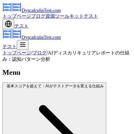
DyscalculiaTest.com
トップページ
ブログ
資源
ツールキット
テスト
テスト
DyscalculiaTest.com
テスト
トップページ
/
ブログ
/
AIディスカリキュリアレポートの仕組
み：認知パターン分析
Menu
基本スコアを超えて：AIがテストデータを変える仕組み