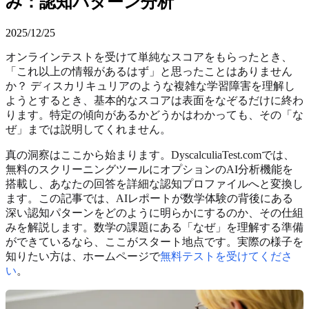
み：認知パターン分析
2025/12/25
オンラインテストを受けて単純なスコアをもらったとき、
「これ以上の情報があるはず」と思ったことはありません
か？ ディスカリキュリアのような複雑な学習障害を理解し
ようとするとき、基本的なスコアは表面をなぞるだけに終わ
ります。特定の傾向があるかどうかはわかっても、その「な
ぜ」までは説明してくれません。
真の洞察はここから始まります。DyscalculiaTest.comでは、
無料のスクリーニングツールにオプションのAI分析機能を
搭載し、あなたの回答を詳細な認知プロファイルへと変換し
ます。この記事では、AIレポートが数学体験の背後にある
深い認知パターンをどのように明らかにするのか、その仕組
みを解説します。数学の課題にある「なぜ」を理解する準備
ができているなら、ここがスタート地点です。実際の様子を
知りたい方は、ホームページで
無料テストを受けてくださ
い
。