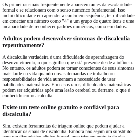
Os primeiros sinais frequentemente aparecem antes da escolaridade
formal e se relacionam com o senso numérico fundamental. Isso
inclui dificuldade em aprender a contar em sequência, ter dificuldade
em conectar um número como "4" a um grupo de quatro itens e uma
incapacidade de reconhecer padrões numéricos, como em dados.
Adultos podem desenvolver sintomas de discalculia
repentinamente?
A discalculia verdadeira é uma dificuldade de aprendizagem do
desenvolvimento, o que significa que está presente desde a infância.
No entanto, os adultos podem se tornar conscientes de seus sintomas
mais tarde na vida quando novas demandas de trabalho ou
responsabilidades de vida aumentam a necessidade de usar
habilidades matemáticas. Em casos raros, dificuldades matemáticas
podem ser adquiridas após uma lesão cerebral ou derrame, o que é
conhecido como acalculia.
Existe um teste online gratuito e confiável para
discalculia?
Sim, existem ferramentas de triagem online que podem ajudar a
identificar os sinais de discalculia. Embora não sejam um substituto
para um diagnóstico clínico formal, uma triagem gratuita de alta