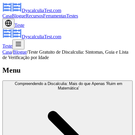
DyscalculiaTest.com
Casa
Blogue
Recursos
Ferramentas
Testes
Teste
DyscalculiaTest.com
Teste
Casa
/
Blogue
/
Teste Gratuito de Discalculia: Sintomas, Guia e Lista
de Verificação por Idade
Menu
Compreendendo a Discalculia: Mais do que Apenas 'Ruim em
Matemática'