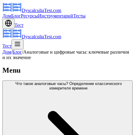
DyscalculiaTest.com
Дом
Блог
Ресурсы
Инструментарий
Тесты
Тест
DyscalculiaTest.com
Тест
Дом
/
Блог
/
Аналоговые и цифровые часы: ключевые различия
и их значение
Menu
Что такое аналоговые часы? Определение классического
измерителя времени