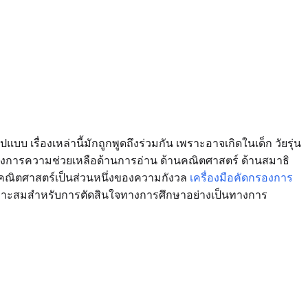
บ เรื่องเหล่านี้มักถูกพูดถึงร่วมกัน เพราะอาจเกิดในเด็ก วัยรุ่น
้องการความช่วยเหลือด้านการอ่าน ด้านคณิตศาสตร์ ด้านสมาธิ
กคณิตศาสตร์เป็นส่วนหนึ่งของความกังวล
เครื่องมือคัดกรองการ
เหมาะสมสำหรับการตัดสินใจทางการศึกษาอย่างเป็นทางการ