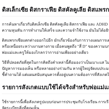
ดิสเล็กเซีย ดิสกราเฟีย ดิสคัลคูเลีย ดิสแ
การค้นหาเกี่ยวกับดิสเล็กเซีย ดิสคัลคูเลีย ดิสกราเฟีย และ AD
ความหุนหัน การทำงานให้เสร็จ และความจำใช้งาน มันไม่ได้อธิ
ดิสแพรกเซียแตกต่างออกไปอีก มักเกี่ยวข้องกับการวางแผนการเ
หรือเหนื่อยระหว่างงานทางกาย เมื่อคนพูดถึง "สี่ D" ของความบกพ
พ่อแม่และครูให้มองไกลกว่าการอ่านเพียงอย่างเดียว
วิธีที่ปลอดภัยที่สุดในการคิดถึงคำเหล่านี้คือมองว่าเป็นเบาะแส ไ
ปัญหาการมองเห็น หรือหลายอย่างร่วมกัน หากผู้ใหญ่จัดงบประมาณ
ชี้คำถามได้ แต่แผนสนับสนุนควรตั้งอยู่บนความต้องการที่สังเกตไ
รายการสังเกตแบบใช้ได้จริงสำหรับพ่อแม่แล
ใช้รายการนี้เพื่อสังเกตรูปแบบก่อนการประชุมกับโรงเรียน การเรี
จัดระเบียบสิ่งที่คุณเห็น