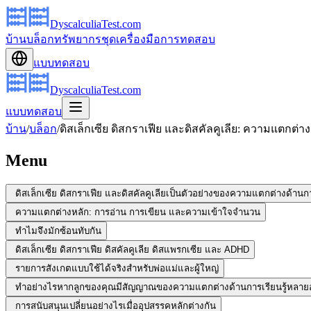
DyscalculiaTest.com
บ้าน
บล็อก
ทรัพยากร
ชุดเครื่องมือ
การทดสอบ
แบบทดสอบ
DyscalculiaTest.com
แบบทดสอบ
บ้าน
/
บล็อก
/
ดิสเล็กเซีย ดิสกราเฟีย และดิสคัลคูเลีย: ความแตกต่
Menu
ดิสเล็กเซีย ดิสกราเฟีย และดิสคัลคูเลียเป็นตัวอย่างของความแตกต่างด้านกา
ความแตกต่างหลัก: การอ่าน การเขียน และความเข้าใจจำนวน
ทำไมจึงมักซ้อนทับกัน
ดิสเล็กเซีย ดิสกราเฟีย ดิสคัลคูเลีย ดิสแพรกเซีย และ ADHD
รายการสังเกตแบบใช้ได้จริงสำหรับพ่อแม่และผู้ใหญ่
ทำอย่างไรหากลูกของคุณมีสัญญาณของความแตกต่างด้านการเรียนรู้หลายอ
การสนับสนุนเปลี่ยนอย่างไรเมื่ออุปสรรคหลักต่างกัน