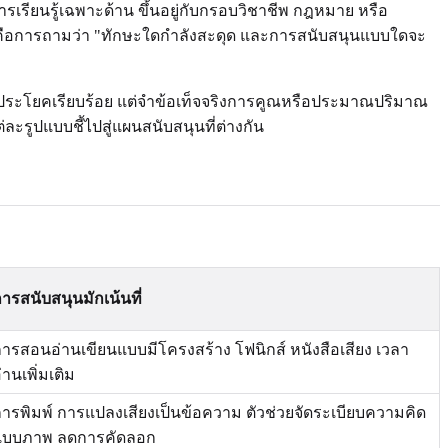
เรียนรู้เฉพาะด้าน ขึ้นอยู่กับกรอบวิชาชีพ กฎหมาย หรือ
่อ แต่คือการถามว่า "ทักษะใดกำลังสะดุด และการสนับสนุนแบบใดจะ
ียนประโยคเรียบร้อย แต่จำข้อเท็จจริงการคูณหรือประมาณปริมาณ
ะรูปแบบชี้ไปสู่แผนสนับสนุนที่ต่างกัน
ารสนับสนุนมักเน้นที่
ารสอนอ่านเขียนแบบมีโครงสร้าง โฟนิกส์ หนังสือเสียง เวลา
่านเพิ่มเติม
ารพิมพ์ การแปลงเสียงเป็นข้อความ ตัวช่วยจัดระเบียบความคิด
แบบภาพ ลดการคัดลอก