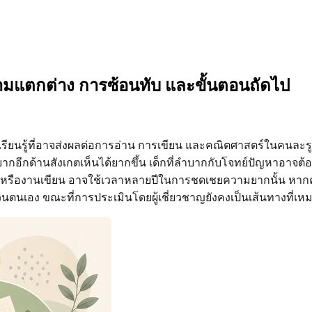
ความแตกต่าง การซ้อนทับ และขั้นตอนถัดไป
รียนรู้ที่อาจส่งผลต่อการอ่าน การเขียน และคณิตศาสตร์ในคนละรูปแบ
ากอีกด้านสังเกตเห็นได้ยากขึ้น เด็กที่ลำบากกับโจทย์ปัญหาอาจต
มาณ หรืองานเขียน อาจใช้เวลาหลายปีในการชดเชยความยากนั้น หา
ตนเอง ขณะที่การประเมินโดยผู้เชี่ยวชาญยังคงเป็นเส้นทางที่