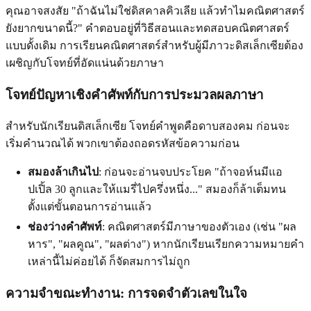
คุณอาจสงสัย "ถ้าฉันไม่ใช่ดิสคาลคิวเลีย แล้วทำไมคณิตศาสตร์
ยังยากขนาดนี้?" คำตอบอยู่ที่วิธีสอนและทดสอบคณิตศาสตร์
แบบดั้งเดิม การเรียนคณิตศาสตร์สำหรับผู้มีภาวะดิสเล็กเซียต้อง
เผชิญกับโจทย์ที่อัดแน่นด้วยภาษา
โจทย์ปัญหาเชิงคำศัพท์กับการประมวลผลภาษา
สำหรับนักเรียนดิสเล็กเซีย โจทย์คำพูดคือดาบสองคม ก่อนจะ
เริ่มคำนวณได้ พวกเขาต้องถอดรหัสข้อความก่อน
สมองล้าเกินไป
: ก่อนจะอ่านจบประโยค "ถ้าจอห์นมีแอ
ปเปิ้ล 30 ลูกและให้แมรี่ไปครึ่งหนึ่ง..." สมองก็ล้าเต็มทน
ตั้งแต่ขั้นตอนการอ่านแล้ว
ช่องว่างคำศัพท์
: คณิตศาสตร์มีภาษาของตัวเอง (เช่น "ผล
หาร", "ผลคูณ", "ผลต่าง") หากนักเรียนเรียกความหมายคำ
เหล่านี้ไม่ค่อยได้ ก็จัดสมการไม่ถูก
ความจำขณะทำงาน
: การจดจำตัวเลขในใจ