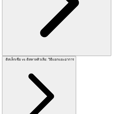
ดิสเล็กเซีย vs ดิสคาลคิวเลีย: วิธีแยกแยะอาการ