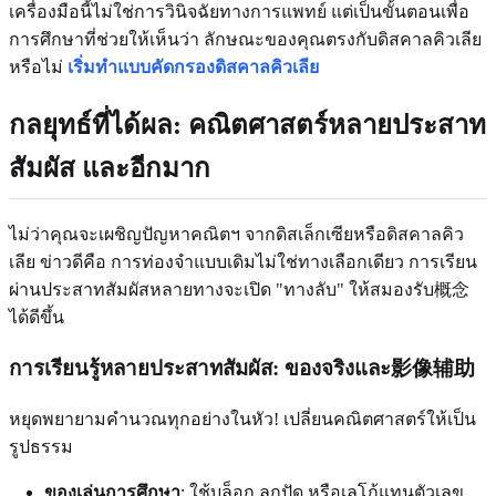
เครื่องมือนี้ไม่ใช่การวินิจฉัยทางการแพทย์ แต่เป็นขั้นตอนเพื่อ
การศึกษาที่ช่วยให้เห็นว่า ลักษณะของคุณตรงกับดิสคาลคิวเลีย
หรือไม่
เริ่มทำแบบคัดกรองดิสคาลคิวเลีย
กลยุทธ์ที่ได้ผล: คณิตศาสตร์หลายประสาท
สัมผัส และอีกมาก
ไม่ว่าคุณจะเผชิญปัญหาคณิตฯ จากดิสเล็กเซียหรือดิสคาลคิว
เลีย ข่าวดีคือ การท่องจำแบบเดิมไม่ใช่ทางเลือกเดียว การเรียน
ผ่านประสาทสัมผัสหลายทางจะเปิด "ทางลับ" ให้สมองรับ概念
ได้ดีขึ้น
การเรียนรู้หลายประสาทสัมผัส: ของจริงและ影像辅助
หยุดพยายามคำนวณทุกอย่างในหัว! เปลี่ยนคณิตศาสตร์ให้เป็น
รูปธรรม
ของเล่นการศึกษา
: ใช้บล็อก ลูกปัด หรือเลโก้แทนตัวเลข