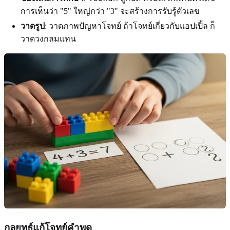
การเห็นว่า "5" ใหญ่กว่า "3" จะสร้างการรับรู้ตัวเลข
วาดรูป
: วาดภาพปัญหาโจทย์ ถ้าโจทย์เกี่ยวกับแอปเปิ้ล ก็
วาดวงกลมแทน
กลยุทธ์แก้โจทย์คำพูด