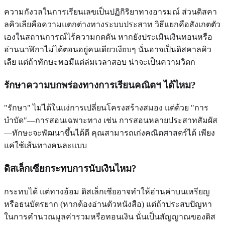
ความกังวลในการเรียนเลขเป็นปฏิกิริยาทางอารมณ์ ส่วนดิสคา
ลคิวเลียคือความแตกต่างทางระบบประสาท วิธีแยกคือสังเกตตัว
เองในสถานการณ์ไร้ความกดดัน หากยังประเมินเงินทอนหรือ
อ่านนาฬิกาไม่ได้ตอนอยู่คนเดียวเงียบๆ นั่นอาจเป็นดิสคาลคิว
เลีย แต่ถ้าทักษะพอมีแต่ล่มเวลาสอบ น่าจะเป็นความวิตก
รักษาความบกพร่องทางการเรียนคณิตฯ ได้ไหม?
"รักษา" ไม่ได้ในแง่การเปลี่ยนโครงสร้างสมอง แต่ด้วย "การ
บำบัด"—การสอนเฉพาะทาง เช่น การสอนหลายประสาทสัมผัส
—ทักษะจะพัฒนาขึ้นได้ดี คุณสามารถเก่งคณิตศาสตร์ได้ เพียง
แค่ใช้เส้นทางคนละแบบ
ดิสเล็กเซียกระทบการนับเงินไหม?
กระทบได้ แต่ทางอ้อม ดิสเล็กเซียอาจทำให้อ่านค่าบนเหรียญ
หรือธนบัตรยาก (หากต้องอ่านตัวหนังสือ) แต่ถ้าประสบปัญหา
ในการคำนวณมูลค่ารวมหรือทอนเงิน นั่นเป็นสัญญาณของดิส