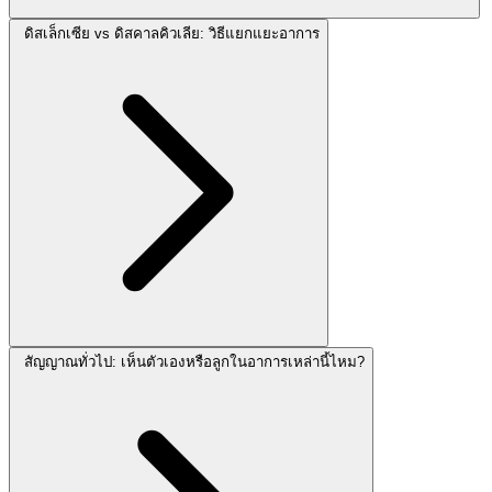
ดิสเล็กเซีย vs ดิสคาลคิวเลีย: วิธีแยกแยะอาการ
สัญญาณทั่วไป: เห็นตัวเองหรือลูกในอาการเหล่านี้ไหม?