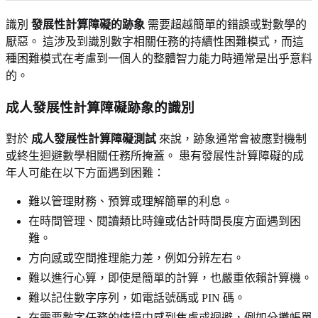
識別
發展性計算障礙的跡象
需要超越簡單的錯誤或對數學的
厭惡。 這涉及到識別數字相關任務的持續性困難模式，而這
種困難模式在考慮到一個人的整體智力能力時通常是出乎意料
的。
成人發展性計算障礙跡象的識別
對於
成人發展性計算障礙測試
來說，跡象通常會被應對機制
或終生迴避數學相關任務所掩蓋。 患有發展性計算障礙的成
年人可能在以下方面遇到困難：
難以管理財務、預算或理解簡單的利息。
在時間管理、閱讀類比時鐘或估計時間長度方面遇到困
難。
方向感或空間推理能力差，例如分辨左右。
難以進行心算，即使是簡單的計算，也嚴重依賴計算機。
難以記住數字序列，如電話號碼或 PIN 碼。
在需要數字任務的情境中感到焦慮或迴避，例如分攤帳單