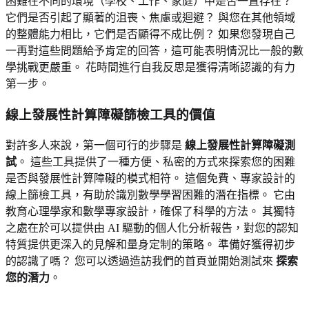
困難在不同的環境（學校、工作、家庭）中是否一直存在？
它們是否引起了顯著的沮喪、焦慮或迴避？ 與您在其他領域
的整體能力相比，它們是否顯得不成比例？ 如果您發現自己
一再對這些問題給予肯定的回答，這可能表明情況比一般的數
學挑戰更嚴重。 花時間進行自我反思是獲得清晰認識的有力
第一步。
線上發展性計算障礙篩檢工具的價值
對許多人來說，第一個可行的步驟是
線上發展性計算障礙測
試
。 這些工具提供了一種方便、私密的方式來探索您的困難
是否與發展性計算障礙的模式相符。 這個免費、專家設計的
線上篩檢工具，有助於識別數學學習困難的潛在指標。 它由
教育心理學家和數學專家設計，確保了科學的方法。 其獨特
之處在於可以提供由 AI 驅動的個人化分析報告，對您的認知
特質提供更深入的見解和量身定制的策略。 準備好獲得初步
的認識了嗎？ 您可以透過造訪我們的首頁並開始測試來
探索
您的潛力
。