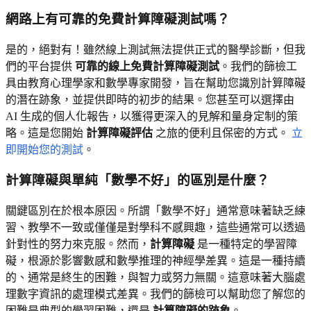
網路上有可靠的免費計算障礙測試嗎？
是的，絕對有！雖然線上測試無法提供正式的醫學診斷，但我
們的平台提供
可靠的線上免費計算障礙測試
。我們的篩檢工
具由教育心理學家和數學專家開發，旨在幫助您識別計算障礙
的潛在跡象，並提供即時的初步的結果。您甚至可以選擇由
AI 生成的個人化報告，以獲得更深入的見解和量身定制的策
略。這是您開始
計算障礙評估
之旅的便利且保密的方式。
立
即開始您的測試
。
計算障礙與單純「數學不好」的區別是什麼？
關鍵區別在於根本原因。所謂「數學不好」通常意味著缺乏練
習、教學不一致或僅僅是對學科不感興趣，這些通常可以透過
針對性的努力來克服。然而，
計算障礙
是一種特定的學習障
礙，根源於影響數感和數學推理的神經學差異。這是一種持續
的、通常是終生的困難，與智力或努力無關。這意味著大腦處
理數字資訊的處理模式差異。我們的篩檢可以幫助您了解您的
困難是典型的學習困難，還是
計算障礙的跡象
。