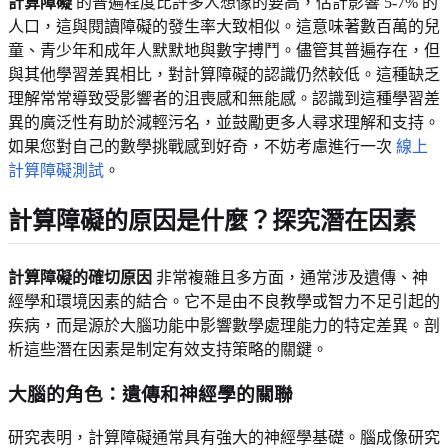
計算障礙
的普遍程度比許多人想像的要高，估計影響 5-7% 的
人口，這與閱讀障礙的發生率大致相似。這意味著數百萬的兒
童、青少年和成年人默默地與數字搏鬥。儘管其普遍存在，但
與其他學習差異相比，對計算障礙的認識仍然較低。這種缺乏
理解常常導致受影響者的沮喪感和無能感。認識到這種學習差
異的廣泛性有助於減輕污名，並鼓勵更多人尋求理解和支持。
如果您對自己的數學挑戰感到好奇，不妨考慮進行一次
線上
計算障礙測試
。
計算障礙的原因是什麼？探究潛在因素
計算障礙的確切原因
非常複雜且多方面，通常涉及遺傳、神
經學和環境因素的結合。它不是由不良教學或智力不足引起的
疾病，而是源於大腦功能中影響數學處理能力的特定差異。剖
析這些潛在因素是制定有效支持策略的關鍵。
大腦的角色：遺傳和神經學的關聯
研究表明，計算障礙通常具有強大的神經學基礎。腦成像研究