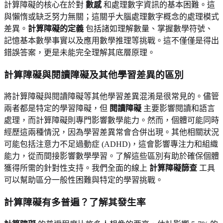
計算障礙的核心在於對
數感
和處理數字資訊的基本困難。這
與懶惰或缺乏努力無關；這關乎大腦處理數字概念的處理模式
差異。
計算障礙的定義
包括諸如理解數量、掌握數學符號、
記憶基本數學事實以及應用數學推理等挑戰。這不僅僅是得出
錯誤答案，更是未能完全理解其底層原理。
計算障礙與閱讀障礙及其他學習差異的區別
將計算障礙與閱讀障礙等其他學習差異混淆是很常見的。儘管
兩者都是特定的學習障礙，但
閱讀障礙
主要影響閱讀和語言
處理，而計算障礙則專門影響數學能力。然而，個體可能同時
經歷這兩種情況，因為學習差異常會合併出現。其他相關狀況
可能包括注意力不足過動症 (ADHD)，這會影響專注力和組織
能力，從而間接影響數學學習。了解這些區別有助於確保個體
獲得所需的針對性支持。我們全面的線上
計算障礙篩查
工具
可以幫助區分一般性困難與特定的學習挑戰。
計算障礙有多普遍？了解其發生率