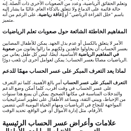
وتعلم الحقائق الرياضية، وعدد من الصعوبات الأخرى ذات الصلة. إنه
حالة قائمة على الدماغ ولا تتعلق بالذكاء العام. غالبًا ما يشار إليه
باسم "خلل القراءة الرياضي" أو
إعاقة رياضية
، على الرغم من أنه
متميز.
المفاهيم الخاطئة الشائعة حول صعوبات تعلم الرياضيات
الأمر لا يتعلق بالكسل أو عدم بذل الجهد. يمكن للأطفال المصابين
بعسر الحساب أن يحاولوا جاهدين ولكنهم ما زالوا يعانون من
صعوبة
في المفاهيم الرياضية
الأساسية. أيضًا، ليس كل طفل يعاني من
الرياضيات مصابًا بعسر الحساب؛ يمكن لعوامل أخرى أن تلعب دورًا.
لماذا يعد التعرف المبكر على عسر الحساب مهمًا للدعم
التعرف المبكر على عسر الحساب
أمر بالغ الأهمية. كلما تم التعرف
على عسر الحساب في وقت أقرب، كلما أمكن وضع الدعم
والتدخلات المناسبة في مكانها الصحيح. يمكن أن يمنع هذا سنوات
من الإحباط، ويبني الثقة، ويساعد الأطفال على تطوير استراتيجيات
المواجهة للنجاح في الرياضيات ومهام الحياة اليومية التي تتضمن
الأرقام، مثل إدارة الأموال أو، في الواقع، تحديد الوقت.
علامات وأعراض عسر الحساب الرئيسية