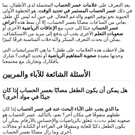
يعد التعرف على
علامات عسر الحساب
المحتملة لدى الأطفال، بما
في ذلك
عسر الحساب المستمر في تحديد الوقت
، هو الخطوة الأولى
الحيوية نحو توفير الفهم والدعم الفعال. في حين أنه ليس كل طفل
يعاني من الساعات مصابًا بعسر الحساب، إلا أن نمط هذه
أعراض
عسر الحساب
جنبًا إلى جنب مع
الإعاقات الرياضية
الأخرى أو
صعوبات التعلم
الأخرى يجب أن يدفع إلى مزيد من الاستكشاف.
يمكن أن يحدث التعرف المبكر والتدخلات المناسبة فرقًا كبيرًا.
هل لاحظت هذه العلامات على طفل؟ ما هي الاستراتيجيات التي
وجدتها مفيدة
صعوبة المفاهيم الرياضية
أو تحديد الوقت؟ شارك
بأفكارك وتجاربك مع مجتمعنا.
الأسئلة الشائعة للآباء والمربين
هل يمكن أن يكون الطفل مصابًا بعسر الحساب إذا كان
جيدًا في مواد أخرى؟
ما الذي يجب على الآباء البحث عنه في عسر الحساب
إذا كان
طفلهم متفوقًا في مكان آخر؟ نعم، بالتأكيد. عسر الحساب هو
صعوبة تعلم
محددة
تتعلق بالرياضيات والإحساس بالأرقام. يمكن أن
يكون الطفل ذكيًا للغاية ومتفوقًا في القراءة أو الكتابة أو مجالات
أخرى وما زال مصابًا بعسر الحساب.