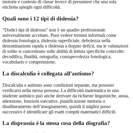
motorie e contesto di classe invece di presumere che una sola
etichetta spieghi ogni difficoltà.
Quali sono i 12 tipi di dislessia?
“Dodici tipi di dislessia” non è un quadro professionale
universalmente accettato. Puoi vedere termini informali come
dislessia fonologica, dislessia superficiale, debolezza nella
denominazione rapida o dislessia a doppio deficit, ma le valutazioni
di solito si concentrano sulle abilità di lettura specifiche coinvolte:
decodifica, fluidità, ortografia, consapevolezza fonologica,
vocabolario e comprensione.
La discalculia è collegata all’autismo?
Discalculia e autismo sono condizioni separate, ma possono
verificarsi nella stessa persona. La difficoltà matematica in uno
studente autistico può anche derivare da richieste linguistiche, ansia,
attenzione, funzioni esecutive, pianificazione motoria o
disallineamento dell’insegnamento, quindi il miglior passo
successivo è identificare gli esatti compiti matematici difficili.
La disprassia è la stessa cosa della disgrafia?