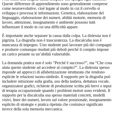
Queste differenze di apprendimento sono generalmente comprese
come neuroevolutive, cioè legate al modo in cui il cervello si
sviluppa e processa le informazioni. Genetica, elaborazione del
linguaggio, elaborazione dei numeri, abilità motorie, memoria di
lavoro, attenzione, insegnamento e ambiente possono tutti
influenzare il modo in cui una difficoltà appare.
È importante anche separare la causa dalla colpa. La dislessia non è
pigrizia. La disgrafia non è trascuratezza. La discalculia non è
mancanza di impegno. Uno studente può lavorare più dei compagni
e produrre comunque risultati più deboli perché il compito impone
un carico pesante su un’abilità vulnerabile.
La domanda pratica non è solo “Perché è successo?”, ma “Che cosa
aiuta questo studente ad accedere al compito?”. La dislessia spesso
risponde ad approcci di alfabetizzazione strutturata che rendono
esplicite le relazioni suono-simbolo. Il supporto per la disgrafia può
includere istruzione sulla grafia, uso della tastiera, dettatura vocale,
organizzatori grafici, richieste di produzione scritta più brevi o input
di terapia occupazionale quando i problemi motori sono evidenti. Il
supporto per la discalculia usa spesso materiali concreti, modelli
visivi, linee dei numeri, lavoro sul valore posizionale, insegnamento
esplicito di strategie e pratica ripetuta che costruisce significato
invece della sola memoria meccanica.