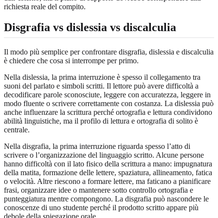
richiesta reale del compito.
Disgrafia vs dislessia vs discalculia
Il modo più semplice per confrontare disgrafia, dislessia e discalculia
è chiedere che cosa si interrompe per primo.
Nella dislessia, la prima interruzione è spesso il collegamento tra
suoni del parlato e simboli scritti. Il lettore può avere difficoltà a
decodificare parole sconosciute, leggere con accuratezza, leggere in
modo fluente o scrivere correttamente con costanza. La dislessia può
anche influenzare la scrittura perché ortografia e lettura condividono
abilità linguistiche, ma il profilo di lettura e ortografia di solito è
centrale.
Nella disgrafia, la prima interruzione riguarda spesso l’atto di
scrivere o l’organizzazione del linguaggio scritto. Alcune persone
hanno difficoltà con il lato fisico della scrittura a mano: impugnatura
della matita, formazione delle lettere, spaziatura, allineamento, fatica
o velocità. Altre riescono a formare lettere, ma faticano a pianificare
frasi, organizzare idee o mantenere sotto controllo ortografia e
punteggiatura mentre compongono. La disgrafia può nascondere le
conoscenze di uno studente perché il prodotto scritto appare più
debole della spiegazione orale.