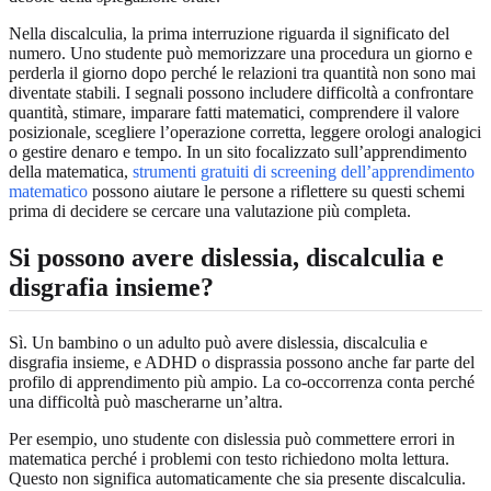
Nella discalculia, la prima interruzione riguarda il significato del
numero. Uno studente può memorizzare una procedura un giorno e
perderla il giorno dopo perché le relazioni tra quantità non sono mai
diventate stabili. I segnali possono includere difficoltà a confrontare
quantità, stimare, imparare fatti matematici, comprendere il valore
posizionale, scegliere l’operazione corretta, leggere orologi analogici
o gestire denaro e tempo. In un sito focalizzato sull’apprendimento
della matematica,
strumenti gratuiti di screening dell’apprendimento
matematico
possono aiutare le persone a riflettere su questi schemi
prima di decidere se cercare una valutazione più completa.
Si possono avere dislessia, discalculia e
disgrafia insieme?
Sì. Un bambino o un adulto può avere dislessia, discalculia e
disgrafia insieme, e ADHD o disprassia possono anche far parte del
profilo di apprendimento più ampio. La co-occorrenza conta perché
una difficoltà può mascherarne un’altra.
Per esempio, uno studente con dislessia può commettere errori in
matematica perché i problemi con testo richiedono molta lettura.
Questo non significa automaticamente che sia presente discalculia.