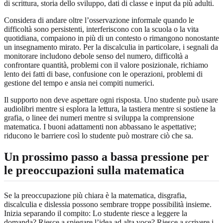
di scrittura, storia dello sviluppo, dati di classe e input da più adulti.
Considera di andare oltre l’osservazione informale quando le
difficoltà sono persistenti, interferiscono con la scuola o la vita
quotidiana, compaiono in più di un contesto o rimangono nonostante
un insegnamento mirato. Per la discalculia in particolare, i segnali da
monitorare includono debole senso del numero, difficoltà a
confrontare quantità, problemi con il valore posizionale, richiamo
lento dei fatti di base, confusione con le operazioni, problemi di
gestione del tempo e ansia nei compiti numerici.
Il supporto non deve aspettare ogni risposta. Uno studente può usare
audiolibri mentre si esplora la lettura, la tastiera mentre si sostiene la
grafia, o linee dei numeri mentre si sviluppa la comprensione
matematica. I buoni adattamenti non abbassano le aspettative;
riducono le barriere così lo studente può mostrare ciò che sa.
Un prossimo passo a bassa pressione per
le preoccupazioni sulla matematica
Se la preoccupazione più chiara è la matematica, disgrafia,
discalculia e dislessia possono sembrare troppe possibilità insieme.
Inizia separando il compito: Lo studente riesce a leggere la
domanda? Riesce a spiegare l’idea ad alta voce? Riesce a scrivere i