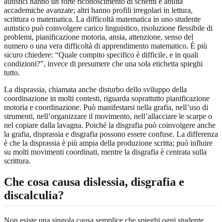
autistici hanno un forte riconoscimento di schemi e abilità
accademiche avanzate; altri hanno profili irregolari in lettura,
scrittura o matematica. La difficoltà matematica in uno studente
autistico può coinvolgere carico linguistico, risoluzione flessibile di
problemi, pianificazione motoria, ansia, attenzione, senso del
numero o una vera difficoltà di apprendimento matematico. È più
sicuro chiedere: “Quale compito specifico è difficile, e in quali
condizioni?”, invece di presumere che una sola etichetta spieghi
tutto.
La disprassia, chiamata anche disturbo dello sviluppo della
coordinazione in molti contesti, riguarda soprattutto pianificazione
motoria e coordinazione. Può manifestarsi nella grafia, nell’uso di
strumenti, nell’organizzare il movimento, nell’allacciare le scarpe o
nel copiare dalla lavagna. Poiché la disgrafia può coinvolgere anche
la grafia, disprassia e disgrafia possono essere confuse. La differenza
è che la disprassia è più ampia della produzione scritta; può influire
su molti movimenti coordinati, mentre la disgrafia è centrata sulla
scrittura.
Che cosa causa dislessia, disgrafia e
discalculia?
Non esiste una singola causa semplice che spieghi ogni studente.