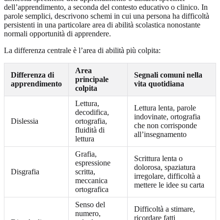
dell’apprendimento, a seconda del contesto educativo o clinico. In
parole semplici, descrivono schemi in cui una persona ha difficoltà
persistenti in una particolare area di abilità scolastica nonostante
normali opportunità di apprendere.
La differenza centrale è l’area di abilità più colpita:
Area
Differenza di
Segnali comuni nella
principale
apprendimento
vita quotidiana
colpita
Lettura,
Lettura lenta, parole
decodifica,
indovinate, ortografia
Dislessia
ortografia,
che non corrisponde
fluidità di
all’insegnamento
lettura
Grafia,
Scrittura lenta o
espressione
dolorosa, spaziatura
Disgrafia
scritta,
irregolare, difficoltà a
meccanica
mettere le idee su carta
ortografica
Senso del
Difficoltà a stimare,
numero,
ricordare fatti