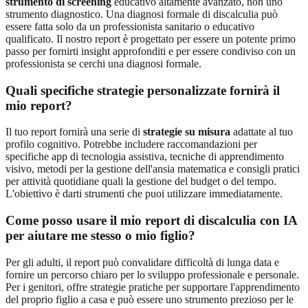
strumento di screening
educativo altamente avanzato, non uno
strumento diagnostico. Una diagnosi formale di discalculia può
essere fatta solo da un professionista sanitario o educativo
qualificato. Il nostro report è progettato per essere un potente primo
passo per fornirti insight approfonditi e per essere condiviso con un
professionista se cerchi una diagnosi formale.
Quali specifiche strategie personalizzate fornirà il
mio report?
Il tuo report fornirà una serie di
strategie su misura
adattate al tuo
profilo cognitivo. Potrebbe includere raccomandazioni per
specifiche app di tecnologia assistiva, tecniche di apprendimento
visivo, metodi per la gestione dell'ansia matematica e consigli pratici
per attività quotidiane quali la gestione del budget o del tempo.
L'obiettivo è darti strumenti che puoi utilizzare immediatamente.
Come posso usare il mio report di discalculia con IA
per aiutare me stesso o mio figlio?
Per gli adulti, il report può convalidare difficoltà di lunga data e
fornire un percorso chiaro per lo sviluppo professionale e personale.
Per i genitori, offre strategie pratiche per supportare l'apprendimento
del proprio figlio a casa e può essere uno strumento prezioso per le