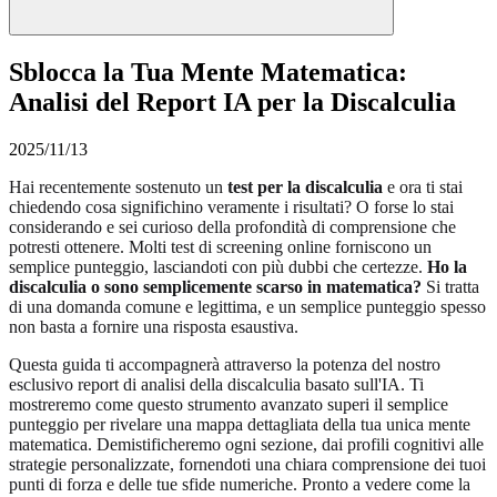
Sblocca la Tua Mente Matematica:
Analisi del Report IA per la Discalculia
2025/11/13
Hai recentemente sostenuto un
test per la discalculia
e ora ti stai
chiedendo cosa significhino veramente i risultati? O forse lo stai
considerando e sei curioso della profondità di comprensione che
potresti ottenere. Molti test di screening online forniscono un
semplice punteggio, lasciandoti con più dubbi che certezze.
Ho la
discalculia o sono semplicemente scarso in matematica?
Si tratta
di una domanda comune e legittima, e un semplice punteggio spesso
non basta a fornire una risposta esaustiva.
Questa guida ti accompagnerà attraverso la potenza del nostro
esclusivo report di analisi della discalculia basato sull'IA. Ti
mostreremo come questo strumento avanzato superi il semplice
punteggio per rivelare una mappa dettagliata della tua unica mente
matematica. Demistificheremo ogni sezione, dai profili cognitivi alle
strategie personalizzate, fornendoti una chiara comprensione dei tuoi
punti di forza e delle tue sfide numeriche. Pronto a vedere come la