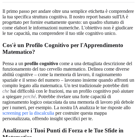
Il primo passo per andare oltre una semplice etichetta è comprendere
la tua specifica struttura cognitiva. Il nostro report basato sull'IA è
progettato per fornire esattamente questo: un quadro sfumato di
come elabori le informazioni numeriche. L'obiettivo non è giudicare
le tue capacità, ma comprendere il tuo stile cognitivo unico.
Cos'è un Profilo Cognitivo per l'Apprendimento
Matematico?
Pensa a un
profilo cognitivo
come a una dettagliata descrizione del
funzionamento del tuo cervello matematico. Delinea come diverse
abilità cognitive – come la memoria di lavoro, il ragionamento
spaziale e il senso del numero – lavorano insieme quando affronti un
compito legato alla matematica. Un test tradizionale potrebbe dirti
che
hai difficoltà con le frazioni, ma un profilo cognitivo può aiutare
a spiegare
perché
. Potrebbe rivelare una forte capacità di
ragionamento logico ostacolata da una memoria di lavoro più debole
per i numeri, per esempio. La nostra IA analizza le tue risposte allo
screening per la discalculia
per costruire questa mappa
personalizzata, offrendo insight specifici per te.
Analizzare i Tuoi Punti di Forza e le Tue Sfide in