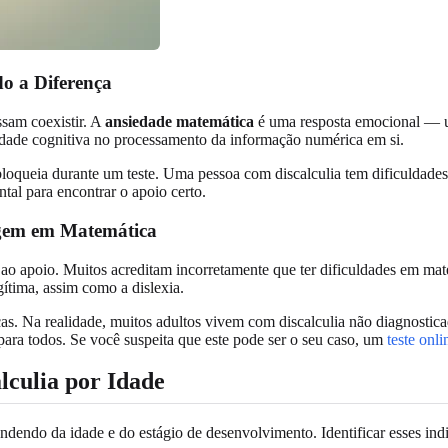
o a Diferença
ssam coexistir. A
ansiedade matemática
é uma resposta emocional — u
ldade cognitiva no processamento da informação numérica em si.
oqueia durante um teste. Uma pessoa com discalculia tem dificuldades
tal para encontrar o apoio certo.
agem em Matemática
ao apoio. Muitos acreditam incorretamente que ter dificuldades em mate
ítima, assim como a dislexia.
 Na realidade, muitos adultos vivem com discalculia não diagnosticada,
ara todos. Se você suspeita que este pode ser o seu caso, um
teste onli
lculia por Idade
endo da idade e do estágio de desenvolvimento. Identificar esses indic