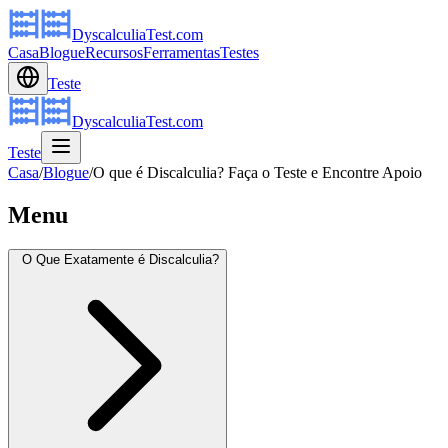
DyscalculiaTest.com
Casa
Blogue
Recursos
Ferramentas
Testes
Teste
DyscalculiaTest.com
Teste
Casa
/
Blogue
/
O que é Discalculia? Faça o Teste e Encontre Apoio
Menu
O Que Exatamente é Discalculia?