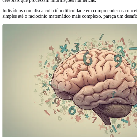
cerebrais que processam informações numéricas.
Indivíduos com discalculia têm dificuldade em compreender os concei
simples até o raciocínio matemático mais complexo, pareça um desafio