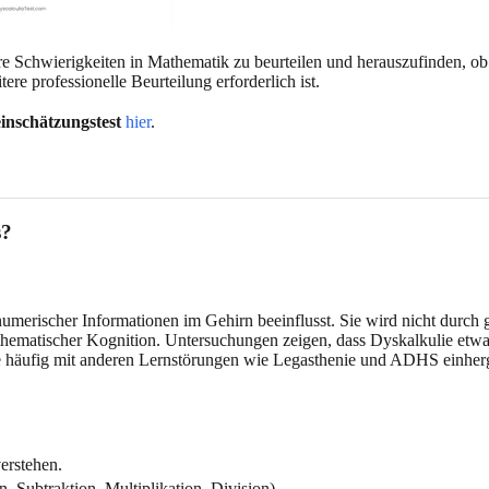
re Schwierigkeiten in Mathematik zu beurteilen und herauszufinden, ob 
ere professionelle Beurteilung erforderlich ist.
einschätzungstest
hier
.
s?
numerischer Informationen im Gehirn beeinflusst. Sie wird nicht durch
ematischer Kognition. Untersuchungen zeigen, dass Dyskalkulie etwa 5
e häufig mit anderen Lernstörungen wie Legasthenie und ADHS einherge
erstehen.
 Subtraktion, Multiplikation, Division).