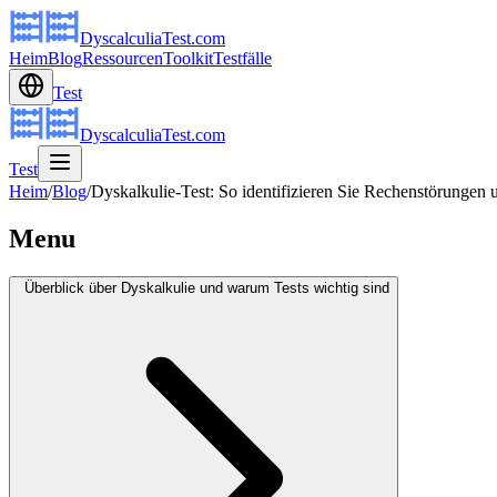
DyscalculiaTest.com
Heim
Blog
Ressourcen
Toolkit
Testfälle
Test
DyscalculiaTest.com
Test
Heim
/
Blog
/
Dyskalkulie-Test: So identifizieren Sie Rechenstörungen 
Menu
Überblick über Dyskalkulie und warum Tests wichtig sind