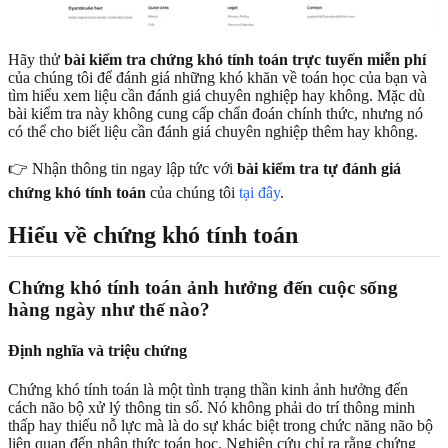
Hãy thử
bài kiểm tra chứng khó tính toán trực tuyến miễn phí
của chúng tôi để đánh giá những khó khăn về toán học của bạn và
tìm hiểu xem liệu cần đánh giá chuyên nghiệp hay không. Mặc dù
bài kiểm tra này không cung cấp chẩn đoán chính thức, nhưng nó
có thể cho biết liệu cần đánh giá chuyên nghiệp thêm hay không.
👉 Nhận thông tin ngay lập tức với
bài kiểm tra tự đánh giá
chứng khó tính toán
của chúng tôi
tại đây
.
Hiểu về chứng khó tính toán
Chứng khó tính toán ảnh hưởng đến cuộc sống
hàng ngày như thế nào?
Định nghĩa và triệu chứng
Chứng khó tính toán là một tình trạng thần kinh ảnh hưởng đến
cách não bộ xử lý thông tin số. Nó không phải do trí thông minh
thấp hay thiếu nỗ lực mà là do sự khác biệt trong chức năng não bộ
liên quan đến nhận thức toán học. Nghiên cứu chỉ ra rằng chứng