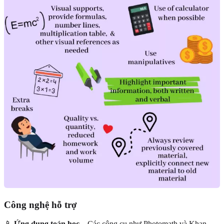
Công nghệ hỗ trợ
📱
Ứng dụng toán học
– Các công cụ như Photomath và Khan