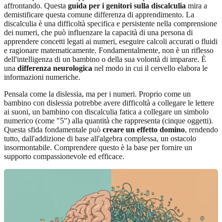
affrontando. Questa
guida per i genitori sulla discalculia
mira a
demistificare questa comune differenza di apprendimento. La
discalculia è una difficoltà specifica e persistente nella comprensione
dei numeri, che può influenzare la capacità di una persona di
apprendere concetti legati ai numeri, eseguire calcoli accurati o fluidi
e ragionare matematicamente. Fondamentalmente, non è un riflesso
dell'intelligenza di un bambino o della sua volontà di imparare. È
una
differenza neurologica
nel modo in cui il cervello elabora le
informazioni numeriche.
Pensala come la dislessia, ma per i numeri. Proprio come un
bambino con dislessia potrebbe avere difficoltà a collegare le lettere
ai suoni, un bambino con discalculia fatica a collegare un simbolo
numerico (come "5") alla quantità che rappresenta (cinque oggetti).
Questa sfida fondamentale può
creare un effetto domino
, rendendo
tutto, dall'addizione di base all'algebra complessa, un ostacolo
insormontabile. Comprendere questo è la base per fornire un
supporto compassionevole ed efficace.