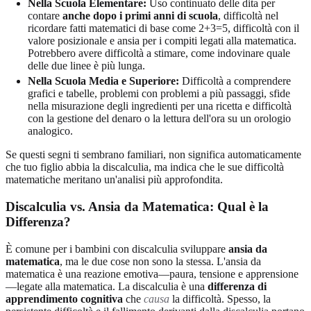
Nella Scuola Elementare:
Uso continuato delle dita per
contare
anche dopo i primi anni di scuola
, difficoltà nel
ricordare fatti matematici di base come 2+3=5, difficoltà con il
valore posizionale e ansia per i compiti legati alla matematica.
Potrebbero avere difficoltà a stimare, come indovinare quale
delle due linee è più lunga.
Nella Scuola Media e Superiore:
Difficoltà a comprendere
grafici e tabelle, problemi con problemi a più passaggi, sfide
nella misurazione degli ingredienti per una ricetta e difficoltà
con la gestione del denaro o la lettura dell'ora su un orologio
analogico.
Se questi segni ti sembrano familiari, non significa automaticamente
che tuo figlio abbia la discalculia, ma indica che le sue difficoltà
matematiche meritano un'analisi più approfondita.
Discalculia vs. Ansia da Matematica: Qual è la
Differenza?
È comune per i bambini con discalculia sviluppare
ansia da
matematica
, ma le due cose non sono la stessa. L'ansia da
matematica è una reazione emotiva—paura, tensione e apprensione
—legate alla matematica. La discalculia è una
differenza di
apprendimento cognitiva
che
causa
la difficoltà. Spesso, la