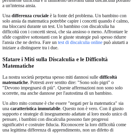
persistente difficoltà e il fallimento derivanti dalla discalculia portano
a un'intensa ansia.
Una
differenza cruciale
è la fonte del problema. Un bambino con
solo ansia da matematica potrebbe capire i concetti quando è calmo,
ma bloccarsi durante un test. Un bambino con discalculia ha
difficoltà con i concetti stessi, che sia ansioso o meno. Affrontare le
sfide cognitive sottostanti con le giuste strategie può spesso ridurre
l'ansia che ne deriva. Fare un
test di discalculia online
può aiutarti a
iniziare a distinguere tra i due.
Sfatare i Miti sulla Discalculia e le Difficoltà
Matematiche
La nostra società perpetua spesso miti dannosi sulle
difficoltà
matematiche
. Potresti aver sentito dire: "Sono solo pigri" o
"Devono impegnarsi di più". Queste affermazioni non sono solo
scorrette, ma anche dannose per l'autostima di un bambino.
Un altro mito comune è che essere "negati per la matematica" sia
una
caratteristica immutabile
. Questo non è vero. Con il giusto
supporto e strategie di insegnamento adattate al loro modo unico di
pensare, i bambini con discalculia possono fare progressi
significativi e costruire fiducia. Riconoscere la loro difficoltà come
una legittima differenza di apprendimento, non un difetto di