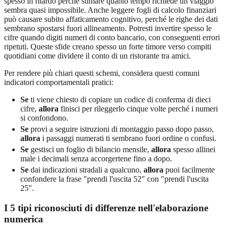
spesso in ritardo perché stimare quanto tempo richiede un viaggio
sembra quasi impossibile. Anche leggere fogli di calcolo finanziari
può causare subito affaticamento cognitivo, perché le righe dei dati
sembrano spostarsi fuori allineamento. Potresti invertire spesso le
cifre quando digiti numeri di conto bancario, con conseguenti errori
ripetuti. Queste sfide creano spesso un forte timore verso compiti
quotidiani come dividere il conto di un ristorante tra amici.
Per rendere più chiari questi schemi, considera questi comuni
indicatori comportamentali pratici:
Se
ti viene chiesto di copiare un codice di conferma di dieci
cifre,
allora
finisci per rileggerlo cinque volte perché i numeri
si confondono.
Se
provi a seguire istruzioni di montaggio passo dopo passo,
allora
i passaggi numerati ti sembrano fuori ordine o confusi.
Se
gestisci un foglio di bilancio mensile,
allora
spesso allinei
male i decimali senza accorgertene fino a dopo.
Se
dai indicazioni stradali a qualcuno,
allora
puoi facilmente
confondere la frase "prendi l'uscita 52" con "prendi l'uscita
25".
I 5 tipi riconosciuti di differenze nell'elaborazione
numerica