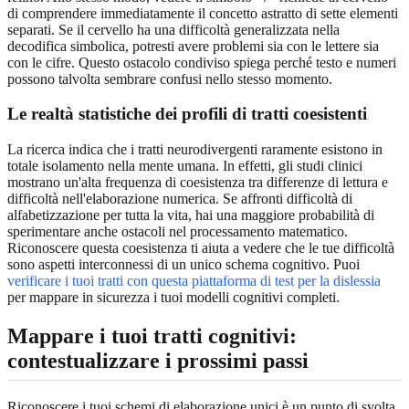
di comprendere immediatamente il concetto astratto di sette elementi
separati. Se il cervello ha una difficoltà generalizzata nella
decodifica simbolica, potresti avere problemi sia con le lettere sia
con le cifre. Questo ostacolo condiviso spiega perché testo e numeri
possono talvolta sembrare confusi nello stesso momento.
Le realtà statistiche dei profili di tratti coesistenti
La ricerca indica che i tratti neurodivergenti raramente esistono in
totale isolamento nella mente umana. In effetti, gli studi clinici
mostrano un'alta frequenza di coesistenza tra differenze di lettura e
difficoltà nell'elaborazione numerica. Se affronti difficoltà di
alfabetizzazione per tutta la vita, hai una maggiore probabilità di
sperimentare anche ostacoli nel processamento matematico.
Riconoscere questa coesistenza ti aiuta a vedere che le tue difficoltà
sono aspetti interconnessi di un unico schema cognitivo. Puoi
verificare i tuoi tratti con questa piattaforma di test per la dislessia
per mappare in sicurezza i tuoi modelli cognitivi completi.
Mappare i tuoi tratti cognitivi:
contestualizzare i prossimi passi
Riconoscere i tuoi schemi di elaborazione unici è un punto di svolta