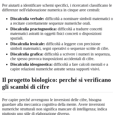
Per aiutarti a identificare schemi specifici, i ricercatori classificano le
differenze nell'elaborazione numerica in cinque aree centrali:
Discalculia verbale:
difficoltà a nominare simboli matematici o
a recitare correttamente sequenze numeriche orali.
Discalculia practognostica:
difficoltà a tradurre concetti
matematici astratti in oggetti fisici concreti o disposizioni
spaziali.
Discalculia lessicale:
difficoltà a leggere con precisione
simboli matematici, segni operativi o sequenze scritte di cifre.
Discalculia grafica:
difficoltà a scrivere i numeri in sequenza,
che spesso provoca trasposizioni accidentali di cifre.
Discalculia ideognostica:
difficoltà a fare calcoli mentali e a
capire relazioni numeriche astratte senza supporti visivi.
Il progetto biologico: perché si verificano
gli scambi di cifre
Per capire perché avvengono le inversioni delle cifre, bisogna
guardare alla meccanica cognitiva della mente. Avere inversioni
numeriche strutturali non significa mancare di intelligenza; indica
piuttosto uno stile di elaborazione diverso.