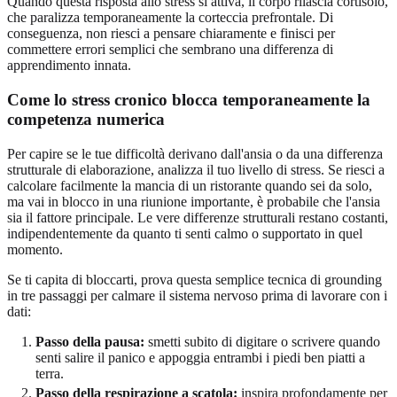
Quando questa risposta allo stress si attiva, il corpo rilascia cortisolo,
che paralizza temporaneamente la corteccia prefrontale. Di
conseguenza, non riesci a pensare chiaramente e finisci per
commettere errori semplici che sembrano una differenza di
apprendimento innata.
Come lo stress cronico blocca temporaneamente la
competenza numerica
Per capire se le tue difficoltà derivano dall'ansia o da una differenza
strutturale di elaborazione, analizza il tuo livello di stress. Se riesci a
calcolare facilmente la mancia di un ristorante quando sei da solo,
ma vai in blocco in una riunione importante, è probabile che l'ansia
sia il fattore principale. Le vere differenze strutturali restano costanti,
indipendentemente da quanto ti senti calmo o supportato in quel
momento.
Se ti capita di bloccarti, prova questa semplice tecnica di grounding
in tre passaggi per calmare il sistema nervoso prima di lavorare con i
dati:
Passo della pausa:
smetti subito di digitare o scrivere quando
senti salire il panico e appoggia entrambi i piedi ben piatti a
terra.
Passo della respirazione a scatola:
inspira profondamente per