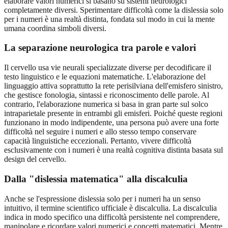
elaborare valori numerici si basano su sistemi neurologici
completamente diversi. Sperimentare difficoltà come la dislessia solo
per i numeri è una realtà distinta, fondata sul modo in cui la mente
umana coordina simboli diversi.
La separazione neurologica tra parole e valori
Il cervello usa vie neurali specializzate diverse per decodificare il
testo linguistico e le equazioni matematiche. L'elaborazione del
linguaggio attiva soprattutto la rete perisilviana dell'emisfero sinistro,
che gestisce fonologia, sintassi e riconoscimento delle parole. Al
contrario, l'elaborazione numerica si basa in gran parte sul solco
intraparietale presente in entrambi gli emisferi. Poiché queste regioni
funzionano in modo indipendente, una persona può avere una forte
difficoltà nel seguire i numeri e allo stesso tempo conservare
capacità linguistiche eccezionali. Pertanto, vivere difficoltà
esclusivamente con i numeri è una realtà cognitiva distinta basata sul
design del cervello.
Dalla "dislessia matematica" alla discalculia
Anche se l'espressione dislessia solo per i numeri ha un senso
intuitivo, il termine scientifico ufficiale è discalculia. La discalculia
indica in modo specifico una difficoltà persistente nel comprendere,
manipolare e ricordare valori numerici e concetti matematici. Mentre