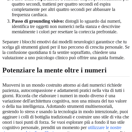
quattro secondi, trattieni per quattro secondi ed espira
completamente per altri quattro secondi per abbassare la
frequenza cardiaca.
Passo di grounding visivo:
distogli lo sguardo dai numeri,
identifica tre oggetti non numerici nella stanza e descrivine
mentalmente i colori per resettare la corteccia prefrontale.
Separare i blocchi emotivi dai modelli neurologici garantisce che tu
scelga gli strumenti giusti per il tuo percorso di crescita personale. Se
la confusione quotidiana ti fa sentire sopraffatto, chiedere una
valutazione a uno psicologo clinico può offrire una guida formale.
Potenziare la mente oltre i numeri
Muoversi in un mondo costruito attorno ai dati numerici richiede
pazienza, autocompassione e adattamenti pratici nella vita di tutti i
giorni. Ricorda che elaborare i numeri in modo diverso è una
variazione dell'architettura cognitiva, non una misura del tuo valore
o della tua intelligenza. Adottando strumenti multisensoriali,
gestendo lo stress e usando la tecnologia in modo intenzionale, puoi
aggirare i colli di bottiglia tradizionali e costruire uno stile di vita che
onori i tuoi punti di forza. Se vuoi esplorare più a fondo il tuo stile
cognitivo personale, prenditi un momento per
utilizzare le nostre