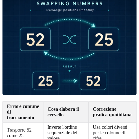
Errore comune
Cosa elabora il
Correzione
di
cervello
pratica quotidiana
tracciamento
Inverte l'ordine
Usa colori diversi
Trasporre 52
sequenziale del
per le colonne di
come 25
valore
cifre