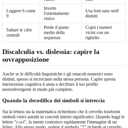
Inverte
Leggere 6 come
Usa font sans serif
l'orientamento
9
distinti
visivo
Perde il punto
Copri i numeri
Saltare le cifre
medio della
vicini con un
centrali
sequenza
righello
Discalculia vs. dislessia: capire la
sovrapposizione
Anche se le difficoltà linguistiche e gli ostacoli numerici sono
distinti, spesso si incrociano nella stessa persona. Capire questa
intersezione cognitiva ti aiuta a decifrare il tuo profilo
neurodivergente in modo più completo.
Quando la decodifica dei simboli si intreccia
Sia la lettura sia la matematica richiedono che il cervello trasformi
simboli visivi astratti in concetti interni significativi. Quando leggi le
lettere "c-a-t", la mente costruisce rapidamente l'immagine di un
felino. Allo stesso modo, vedere il simbolo "7" richiede al cervello