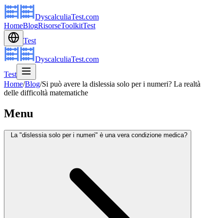
DyscalculiaTest.com
Home
Blog
Risorse
Toolkit
Test
Test
DyscalculiaTest.com
Test
Home
/
Blog
/
Si può avere la dislessia solo per i numeri? La realtà
delle difficoltà matematiche
Menu
La "dislessia solo per i numeri" è una vera condizione medica?